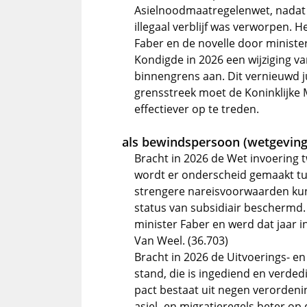
Asielnoodmaatregelenwet, nadat e
illegaal verblijf was verworpen. 
Faber en de novelle door minister
Kondigde in 2026 een wijziging v
binnengrens aan. Dit vernieuwd ju
grensstreek moet de Koninklijke
effectiever op te treden.
als bewindspersoon (wetgeving
Bracht in 2026 de Wet invoering t
wordt er onderscheid gemaakt tu
strengere nareisvoorwaarden ku
status van subsidiair beschermd.
minister Faber en werd dat jaar 
Van Weel. (36.703)
Bracht in 2026 de Uitvoerings- en
stand, die is ingediend en verde
pact bestaat uit negen verordeni
asiel- en migratieregels beter o