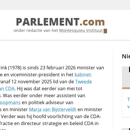
PARLEMENT
.com
onder redactie van het
Montesquieu Instituut
Ni
ink (1978) is sinds 23 februari 2026 minister van
ie en viceminister-president in het
kabinet-
 vanaf 12 november 2025 lid van de
Tweede
van CDA
. Hij was dat eerder van mei tot
 Was eerder onder meer assistent van
T
Koopmans
en politiek adviseur van
v
is en minister
Marja van Bijsterveldt
en minister
. Verder was hij hoofd voorlichting van de CDA-
actie en directeur strategie en beleid CDA in