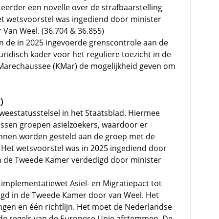
erder een novelle over de strafbaarstelling
Het wetsvoorstel was ingediend door minister
 Van Weel. (36.704 & 36.855)
an de in 2025 ingevoerde grenscontrole aan de
ridisch kader voor het reguliere toezicht in de
 Marechaussee (KMar) de mogelijkheid geven om
)
weestatusstelsel in het Staatsblad. Hiermee
ssen groepen asielzoekers, waardoor er
nnen worden gesteld aan de groep met de
 Het wetsvoorstel was in 2025 ingediend door
in de Tweede Kamer verdedigd door minister
 implementatiewet Asiel- en Migratiepact tot
digd in de Tweede Kamer door van Weel. Het
ngen en één richtlijn. Het moet de Nederlandse
p de regels van de Europese Unie afstemmen. De