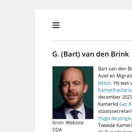
Overslaan
en
naar
de
Primair
inhoud
menu
gaan
tonen/verbergen
G. (Bart) van den Brink
Bart van den Br
Asiel en Migrat
Jetten
. Hij was
Kamerfractie 
december 2023.
Kamerlid
Ger 
staatssecretar
Hugo de Jonge
bron: Website
Tweede Kamerfr
CDA