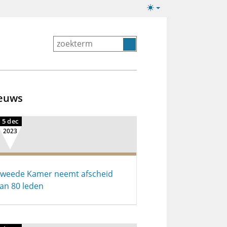
Lichte/donkere
weergave
euws
5 dec
2023
weede Kamer neemt afscheid
an 80 leden