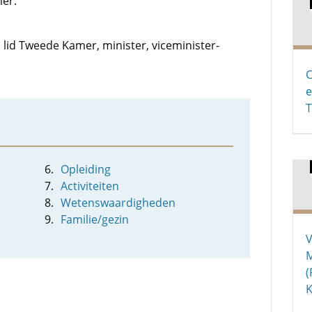
mer.
 lid Tweede Kamer, minister, viceminister-
C
e
T
Opleiding
Activiteiten
Wetenswaardigheden
Familie/gezin
V
M
(