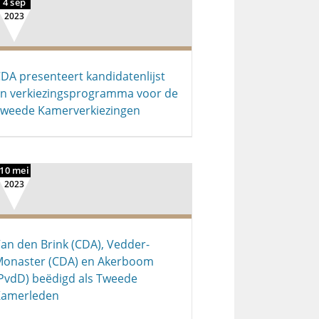
4 sep
2023
DA presenteert kandidatenlijst
n verkiezingsprogramma voor de
weede Kamerverkiezingen
10 mei
2023
an den Brink (CDA), Vedder-
onaster (CDA) en Akerboom
PvdD) beëdigd als Tweede
Kamerleden