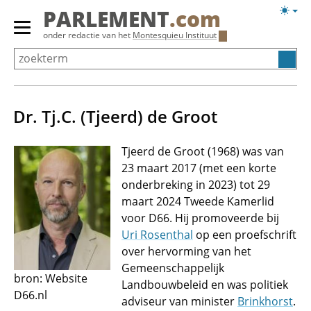
Overslaan
Licht
PARLEMENT
.com
en
weerg
Primair
onder redactie van het
Montesquieu Instituut
naar
menu
de
tonen/verbergen
inhoud
gaan
Dr. Tj.C. (Tjeerd) de Groot
Tjeerd de Groot (1968) was van
23 maart 2017 (met een korte
onderbreking in 2023) tot 29
maart 2024 Tweede Kamerlid
voor D66. Hij promoveerde bij
Uri Rosenthal
op een proefschrift
over hervorming van het
Gemeenschappelijk
bron: Website
Landbouwbeleid en was politiek
D66.nl
adviseur van minister
Brinkhorst
.