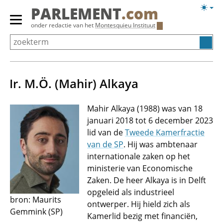
Overslaan
Licht
PARLEMENT
.com
en
weerg
Primair
onder redactie van het
Montesquieu Instituut
naar
menu
de
tonen/verbergen
inhoud
gaan
Ir. M.Ö. (Mahir) Alkaya
Mahir Alkaya (1988) was van 18
januari 2018 tot 6 december 2023
lid van de
Tweede Kamerfractie
van de SP
. Hij was ambtenaar
internationale zaken op het
ministerie van Economische
Zaken. De heer Alkaya is in Delft
opgeleid als industrieel
bron: Maurits
ontwerper. Hij hield zich als
Gemmink (SP)
Kamerlid bezig met financiën,