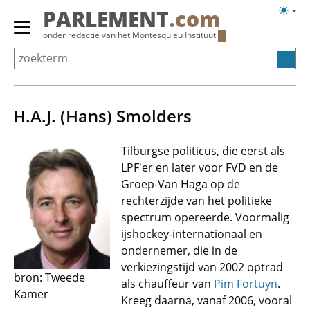
Overslaan
Licht
PARLEMENT
.com
en
weerg
Primair
onder redactie van het
Montesquieu Instituut
naar
menu
de
tonen/verbergen
inhoud
gaan
H.A.J. (Hans) Smolders
Tilburgse politicus, die eerst als
LPF'er en later voor FVD en de
Groep-Van Haga op de
rechterzijde van het politieke
spectrum opereerde. Voormalig
ijshockey-internationaal en
ondernemer, die in de
verkiezingstijd van 2002 optrad
bron: Tweede
als chauffeur van
Pim Fortuyn
.
Kamer
Kreeg daarna, vanaf 2006, vooral