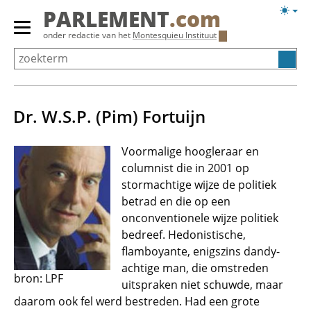
Overslaan
Licht
PARLEMENT
.com
en
weerg
Primair
onder redactie van het
Montesquieu Instituut
naar
menu
de
tonen/verbergen
inhoud
gaan
Dr. W.S.P. (Pim) Fortuijn
Voormalige hoogleraar en
columnist die in 2001 op
stormachtige wijze de politiek
betrad en die op een
onconventionele wijze politiek
bedreef. Hedonistische,
flamboyante, enigszins dandy-
achtige man, die omstreden
bron: LPF
uitspraken niet schuwde, maar
daarom ook fel werd bestreden. Had een grote