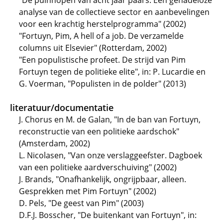
"De puinhopen van acht jaar paars. Een genadeloze
analyse van de collectieve sector en aanbevelingen
voor een krachtig herstelprogramma" (2002)
"Fortuyn, Pim, A hell of a job. De verzamelde
columns uit Elsevier" (Rotterdam, 2002)
"Een populistische profeet. De strijd van Pim
Fortuyn tegen de politieke elite", in: P. Lucardie en
G. Voerman, "Populisten in de polder" (2013)
literatuur/documentatie
J. Chorus en M. de Galan, "In de ban van Fortuyn,
reconstructie van een politieke aardschok"
(Amsterdam, 2002)
L. Nicolasen, "Van onze verslaggeefster. Dagboek
van een politieke aardverschuiving" (2002)
J. Brands, "Onafhankelijk, ongrijpbaar, alleen.
Gesprekken met Pim Fortuyn" (2002)
D. Pels, "De geest van Pim" (2003)
D.F.J. Bosscher, "De buitenkant van Fortuyn", in: