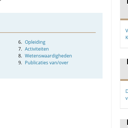
V
K
Opleiding
Activiteiten
Wetenswaardigheden
Publicaties van/over
D
v