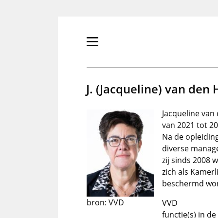
Overslaan
en
naar
de
Primair
inhoud
menu
gaan
tonen/verbergen
J. (Jacqueline) van den H
Jacqueline van
van 2021 tot 2
Na de opleidin
diverse manage
zij sinds 2008 
zich als Kamer
beschermd wone
bron: VVD
VVD
functie(s) in d