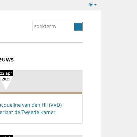
Lichte/donkere
weergave
euws
22 apr
2025
acqueline van den Hil (VVD)
erlaat de Tweede Kamer