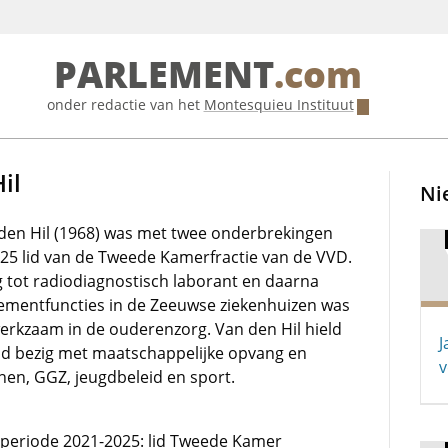
PARLEMENT
.com
onder redactie van het
Montesquieu Instituut
il
Ni
 den Hil (1968) was met twee onderbrekingen
025 lid van de Tweede Kamerfractie van de VVD.
g tot radiodiagnostisch laborant en daarna
mentfuncties in de Zeeuwse ziekenhuizen was
werkzaam in de ouderenzorg. Van den Hil hield
J
lid bezig met maatschappelijke opvang en
v
n, GGZ, jeugdbeleid en sport.
e periode 2021-2025: lid Tweede Kamer