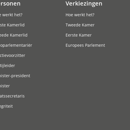
ersonen
Verkiezingen
 werkt het?
Hoe werkt het?
ste Kamerlid
Tweede Kamer
eede Kamerlid
Eerste Kamer
roparlementariër
Europees Parlement
ctievoorzitter
tijleider
ister-president
ister
atssecretaris
egriteit