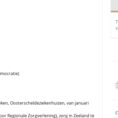
T
v
emocratie)
en, Oosterscheldeziekenhuizen, van januari
C
or Regionale Zorgverlening), zorg in Zeeland te