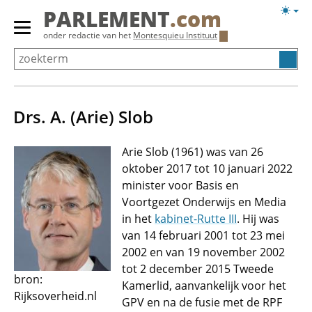
Overslaan
Licht
PARLEMENT
.com
en
weerg
Primair
onder redactie van het
Montesquieu Instituut
naar
menu
de
tonen/verbergen
inhoud
gaan
Drs. A. (Arie) Slob
Arie Slob (1961) was van 26
oktober 2017 tot 10 januari 2022
minister voor Basis en
Voortgezet Onderwijs en Media
in het
kabinet-Rutte III
. Hij was
van 14 februari 2001 tot 23 mei
2002 en van 19 november 2002
tot 2 december 2015 Tweede
bron:
Kamerlid, aanvankelijk voor het
Rijksoverheid.nl
GPV en na de fusie met de RPF