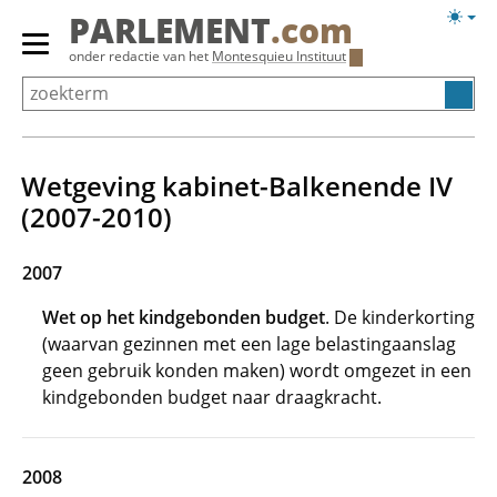
Overslaan
Licht
PARLEMENT
.com
en
weerg
Primair
onder redactie van het
Montesquieu Instituut
naar
menu
de
tonen/verbergen
inhoud
gaan
Wetgeving kabinet-Balkenende IV
(2007-2010)
2007
Wet op het kindgebonden budget
. De kinderkorting
(waarvan gezinnen met een lage belastingaanslag
geen gebruik konden maken) wordt omgezet in een
kindgebonden budget naar draagkracht.
2008