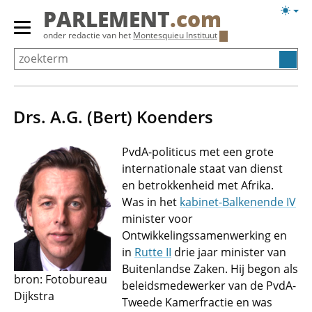
Overslaan
Licht
PARLEMENT
.com
en
weerg
Primair
onder redactie van het
Montesquieu Instituut
naar
menu
de
tonen/verbergen
inhoud
gaan
Drs. A.G. (Bert) Koenders
PvdA-politicus met een grote
internationale staat van dienst
en betrokkenheid met Afrika.
Was in het
kabinet-Balkenende IV
minister voor
Ontwikkelingssamenwerking en
in
Rutte II
drie jaar minister van
Buitenlandse Zaken. Hij begon als
bron: Fotobureau
beleidsmedewerker van de PvdA-
Dijkstra
Tweede Kamerfractie en was