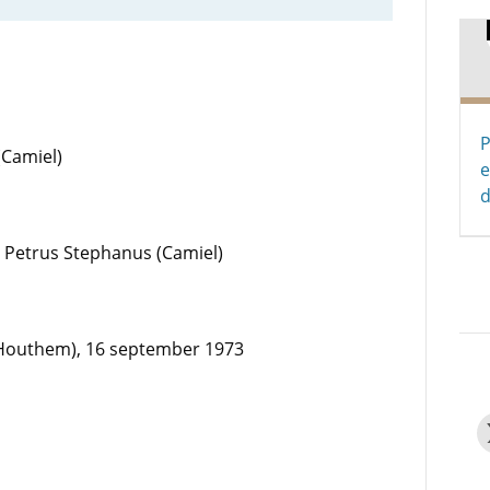
P
(Camiel)
e
d
us Petrus Stephanus (Camiel)
-Houthem), 16 september 1973