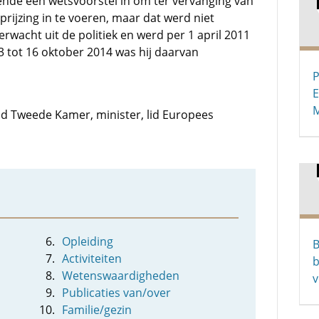
iende een wetsvoorstel in om ter vervanging van
prijzing in te voeren, maar dat werd niet
erwacht uit de politiek en werd per 1 april 2011
13 tot 16 oktober 2014 was hij daarvan
P
E
M
lid Tweede Kamer, minister, lid Europees
Opleiding
B
Activiteiten
b
Wetenswaardigheden
v
Publicaties van/over
Familie/gezin