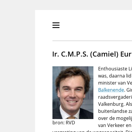
Overslaan
en
naar
de
Primair
inhoud
menu
gaan
tonen/verbergen
Ir. C.M.P.S. (Camiel) Eur
Enthousiaste L
was, daarna li
minister van V
Balkenende
. G
raadsvergaderin
Valkenburg. Al
buitenlandse z
over de mogelij
bron: RVD
van Verkeer en