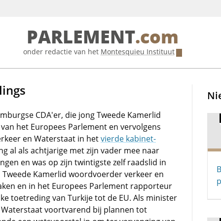
PARLEMENT
.com
onder redactie van het
Montesquieu Instituut
lings
Ni
imburgse CDA'er, die jong Tweede Kamerlid
d van het Europees Parlement en vervolgens
erkeer en Waterstaat in het
vierde kabinet-
ing al als achtjarige met zijn vader mee naar
gen en was op zijn twintigste zelf raadslid in
B
s Tweede Kamerlid woordvoerder verkeer en
p
aken en in het Europees Parlement rapporteur
ke toetreding van Turkije tot de EU. Als minister
 Waterstaat voortvarend bij plannen tot