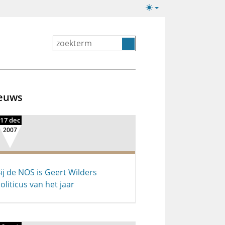
Lichte/donkere
weergave
euws
17 dec
2007
ij de NOS is Geert Wilders
oliticus van het jaar