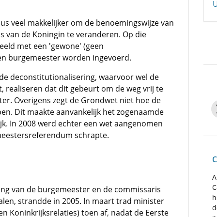
U
dus veel makkelijker om de benoemingswijze van
 van de Koningin te veranderen. Op die
eeld met een 'gewone' (geen
en burgemeester worden ingevoerd.
 de deconstitutionalisering, waarvoor wel de
 realiseren dat dit gebeurt om de weg vrij te
r. Overigens zegt de Grondwet niet hoe de
pen. Dit maakte aanvankelijk het zogenaamde
jk. In 2008 werd echter een wet aangenomen
meestersreferendum schrapte.
C
A
C
ng van de burgemeester en de commissaris
h
len, strandde in 2005. In maart trad minister
d
n Koninkrijksrelaties) toen af, nadat de Eerste