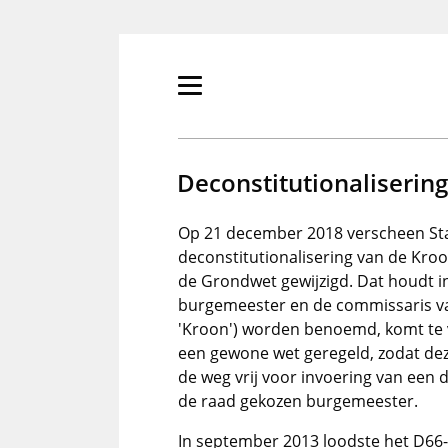
Overslaan
en
naar
de
Primair
inhoud
menu
gaan
tonen/verbergen
Deconstitutionaliseri
Op 21 december 2018 verscheen Sta
deconstitutionalisering van de K
de Grondwet gewijzigd. Dat houdt i
burgemeester en de commissaris van 
'Kroon') worden benoemd, komt te 
een gewone wet geregeld, zodat dez
de weg vrij voor invoering van een
de raad gekozen burgemeester.
In september 2013 loodste het D6