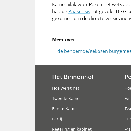
Kamer vlak voor Pasen het wetsvoors
had de
Paascrisis
tot gevolg. De Gra
gekomen om de directe verkiezing v
Meer over
de benoemde/gekozen burgemee
Het Binnenhof
P
Hoofdnavigatie
Hoe werkt het
Hoe
Tweede Kamer
Eer
Eerste Kamer
Tw
Partij
Eu
Regering en kabinet
Fra