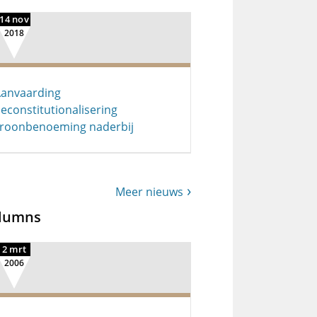
14 nov
2018
anvaarding
econstitutionalisering
roonbenoeming naderbij
Meer nieuws
lumns
2 mrt
2006