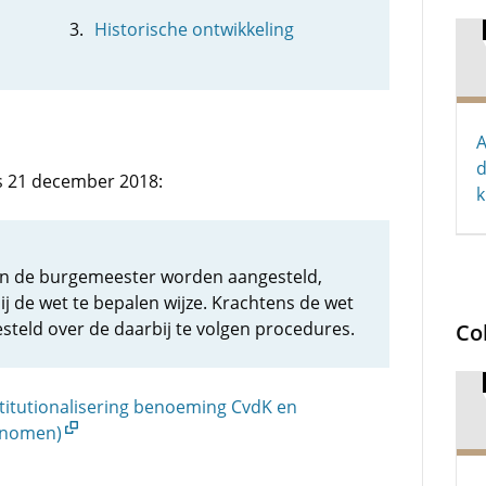
Historische ontwikkeling
A
d
s 21 december 2018:
k
en de burgemeester worden aangesteld,
j de wet te bepalen wijze. Krachtens de wet
teld over de daarbij te volgen procedures.
Co
titutionalisering benoeming CvdK en
genomen)