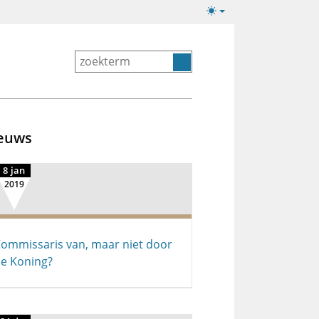
Lichte/donkere
weergave
euws
8 jan
2019
ommissaris van, maar niet door
e Koning?