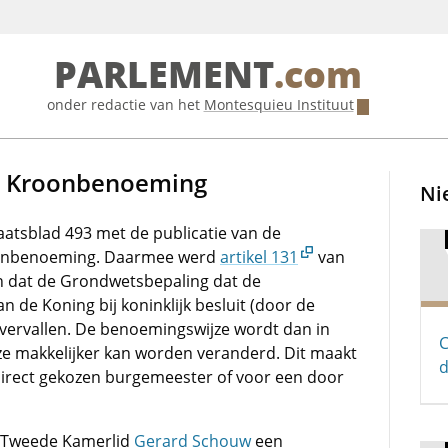
PARLEMENT
.com
onder redactie van het
Montesquieu Instituut
ng Kroonbenoeming
Ni
atsblad 493 met de publicatie van de
roonbenoeming. Daarmee werd
artikel 131
van
n dat de Grondwetsbepaling dat de
de Koning bij koninklijk besluit (door de
vervallen. De benoemingswijze wordt dan in
C
e makkelijker kan worden veranderd. Dit maakt
d
 direct gekozen burgemeester of voor een door
6-Tweede Kamerlid
Gerard Schouw
een