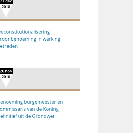
21 dec
2018
econstitutionalisering
roonbenoeming in werking
etreden
20 nov
2018
enoeming burgemeester en
ommissaris van de Koning
efinitief uit de Grondwet