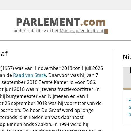
PARLEMENT
.com
onder redactie van het
Montesquieu Instituut
aaf
Ni
(1957) was van 1 november 2018 tot 1 juli 2026
van de
Raad van State
. Daarvoor was hij van 7
20 september 2018 Eerste Kamerlid voor D66.
t juni 2018 was hij tevens fractievoorzitter. In
hij burgemeester van Nijmegen en van 1
F
ot 26 september 2018 was hij voorzitter van de
o
escholen. De heer De Graaf werd op jonge
nteraadslid in Leiden en was daarnaast
p Binnenlandse Zaken. In 1994 werd hij