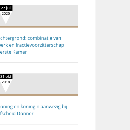
27 jul
2020
chtergrond: combinatie van
erk en fractievoorzitterschap
erste Kamer
31 okt
2018
oning en koningin aanwezig bij
fscheid Donner