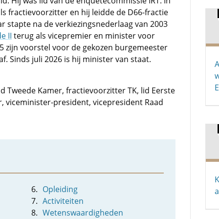
d. Hij was lid van de enquêtecommissie IRT. In
s fractievoorzitter en hij leidde de D66-fractie
ar stapte na de verkiezingsnederlaag van 2003
e II
terug als vicepremier en minister voor
05 zijn voorstel voor de gekozen burgemeester
. Sinds juli 2026 is hij minister van staat.
A
w
E
lid Tweede Kamer, fractievoorzitter TK, lid Eerste
r, viceminister-president, vicepresident Raad
K
Opleiding
a
Activiteiten
Wetenswaardigheden