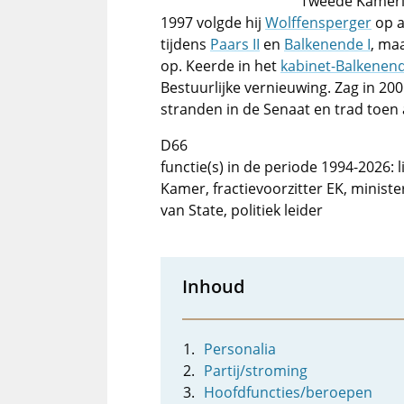
Tweede Kamerli
1997 volgde hij
Wolffensperger
op al
tijdens
Paars II
en
Balkenende I
, ma
op. Keerde in het
kabinet-Balkenend
Bestuurlijke vernieuwing. Zag in 20
stranden in de Senaat en trad toen af
D66
functie(s) in de periode 1994-2026: 
Kamer, fractievoorzitter EK, ministe
van State, politiek leider
Inhoud
Personalia
Partij/stroming
Hoofdfuncties/beroepen