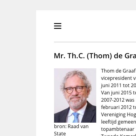
Overslaan
en
naar
de
Primair
inhoud
menu
gaan
tonen/verbergen
Mr. Th.C. (Thom) de Gr
Thom de Graaf 
vicepresident 
juni 2011 tot 
Van juni 2015 to
2007-2012 was 
februari 2012 t
Vereniging Hog
leeftijd gemee
bron: Raad van
topambtenaar o
State