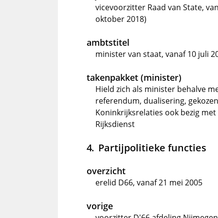
vicevoorzitter Raad van State, va
oktober 2018)
ambtstitel
minister van staat, vanaf 10 juli 2
takenpakket (minister)
Hield zich als minister behalve m
referendum, dualisering, gekoze
Koninkrijksrelaties ook bezig met
Rijksdienst
Partijpolitieke functies
overzicht
erelid D66, vanaf 21 mei 2005
vorige
voorzitter D'66 afdeling Nijmegen