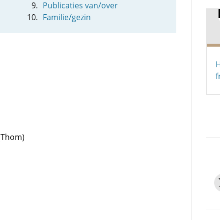
Publicaties van/over
Familie/gezin
H
f
 (Thom)