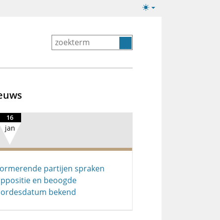
Lichte/donkere
weergave
euws
16
jan
ormerende partijen spraken
ppositie en beoogde
bordesdatum bekend