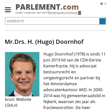
Overslaan
Licht
PARLEMENT
.com
en
weerg
Primair
onder redactie van het
Montesquieu Instituut
naar
menu
de
tonen/verbergen
inhoud
gaan
Mr.Drs. H. (Hugo) Doornhof
Hugo Doornhof (1978) is sinds 11
juni 2019 lid van de CDA-Eerste
Kamerfractie. Hij is advocaat
bestuursrecht en
omgevingsrecht en partner bij
het Amsterdamse
advocatenkantoor AKD. In 2000-
2014 was hij gemeenteraadslid in
bron: Website
Nijkerk, waarvan zes jaar als
CDA.nl
fractievoorzitter. De heer