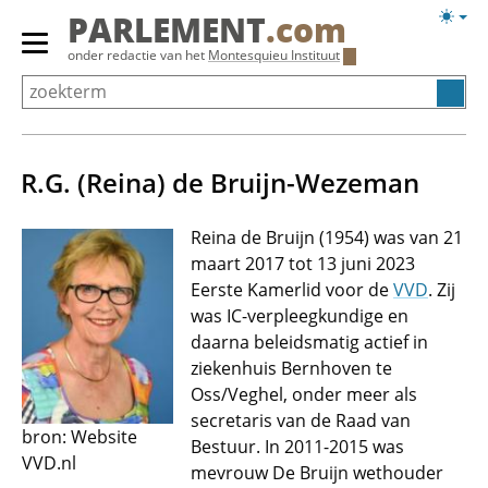
Overslaan
Licht
PARLEMENT
.com
en
weerg
Primair
onder redactie van het
Montesquieu Instituut
naar
menu
de
tonen/verbergen
inhoud
gaan
R.G. (Reina) de Bruijn-Wezeman
Reina de Bruijn (1954) was van 21
maart 2017 tot 13 juni 2023
Eerste Kamerlid voor de
VVD
. Zij
was IC-verpleegkundige en
daarna beleidsmatig actief in
ziekenhuis Bernhoven te
Oss/Veghel, onder meer als
secretaris van de Raad van
bron: Website
Bestuur. In 2011-2015 was
VVD.nl
mevrouw De Bruijn wethouder