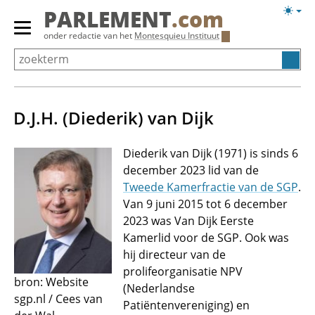
Overslaan
Licht
PARLEMENT
.com
en
weerg
Primair
onder redactie van het
Montesquieu Instituut
naar
menu
de
tonen/verbergen
inhoud
gaan
D.J.H. (Diederik) van Dijk
Diederik van Dijk (1971) is sinds 6
december 2023 lid van de
Tweede Kamerfractie van de SGP
.
Van 9 juni 2015 tot 6 december
2023 was Van Dijk Eerste
Kamerlid voor de SGP. Ook was
hij directeur van de
prolifeorganisatie NPV
bron: Website
(Nederlandse
sgp.nl / Cees van
Patiëntenvereniging) en