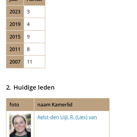
2023
3
2019
4
2015
9
2011
8
2007
11
Huidige leden
foto
naam Kamerlid
Aelst-den Uijl, R. (Lies) van