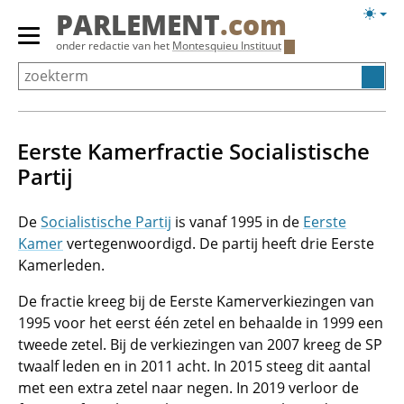
Overslaan
Licht
PARLEMENT
.com
en
weerg
Primair
onder redactie van het
Montesquieu Instituut
naar
menu
de
tonen/verbergen
inhoud
gaan
Eerste Kamerfractie Socialistische
Partij
De
Socialistische Partij
is vanaf 1995 in de
Eerste
Kamer
vertegenwoordigd. De partij heeft drie Eerste
Kamerleden.
De fractie kreeg bij de Eerste Kamerverkiezingen van
1995 voor het eerst één zetel en behaalde in 1999 een
tweede zetel. Bij de verkiezingen van 2007 kreeg de SP
twaalf leden en in 2011 acht. In 2015 steeg dit aantal
met een extra zetel naar negen. In 2019 verloor de