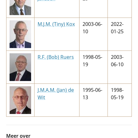
M.J.M. (Tiny) Kox
2003-06-
2022-
10
01-25
R.F. (Bob) Ruers
1998-05-
2003-
19
06-10
J.M.A.M. (Jan) de
1995-06-
1998-
Wit
13
05-19
Meer over