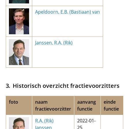
Apeldoorn, E.B. (Bastiaan) van
Janssen, R.A. (Rik)
Historisch overzicht fractievoorzitters
foto
naam
aanvang
einde
fractievoorzitter
functie
functie
R.A. (Rik)
2022-01-
Janssen
25