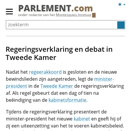
Overslaan
Licht
PARLEMENT
.com
en
weerg
Primair
onder redactie van het
Montesquieu Instituut
naar
menu
de
tonen/verbergen
inhoud
gaan
Regeringsverklaring en debat in
Tweede Kamer
Nadat het
regeerakkoord
is gesloten en de nieuwe
bewindslieden zijn aangetreden, legt de
minister-
president
in de
Tweede Kamer
de regeringsverklaring
af. Als regel gebeurt dat een dag of tien na
beëindiging van de
kabinetsformatie
.
Tijdens de regeringsverklaring presenteert de
minister-president het nieuwe
kabinet
en geeft hij of
zij een uiteenzetting van het te voeren kabinetsbeleid.