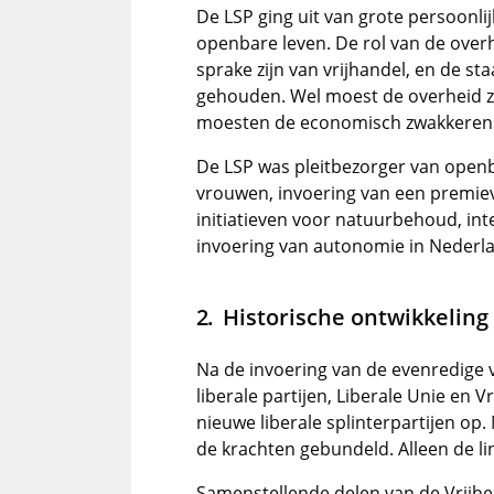
De LSP ging uit van grote persoonlijk
openbare leven. De rol van de overh
sprake zijn van vrijhandel, en de s
gehouden. Wel moest de overheid z
moesten de economisch zwakkeren 
De LSP was pleitbezorger van openb
vrouwen, invoering van een premievr
initiatieven voor natuurbehoud, int
invoering van autonomie in Nederla
Historische ontwikkeling
Na de invoering van de evenredige 
liberale partijen, Liberale Unie en 
nieuwe liberale splinterpartijen o
de krachten gebundeld. Alleen de li
Samenstellende delen van de Vrijhe