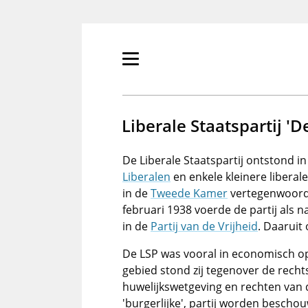
Overslaan
en
naar
de
Primair
inhoud
menu
gaan
tonen/verbergen
Liberale Staatspartij 'D
De Liberale Staatspartij ontstond i
Liberalen
en enkele kleinere liberal
in de
Tweede Kamer
vertegenwoordi
februari 1938 voerde de partij als 
in de
Partij van de Vrijheid
. Daaruit
De LSP was vooral in economisch op
gebied stond zij tegenover de rech
huwelijkswetgeving en rechten van d
'burgerlijke', partij worden bescho