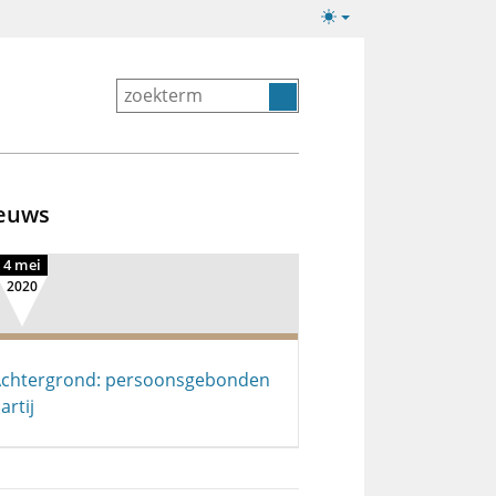
Lichte/donkere
weergave
euws
4 mei
2020
chtergrond: persoonsgebonden
artij