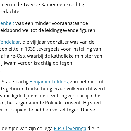
en en in de Tweede Kamer een krachtig
gedachte.
tenbelt
was een minder vooraanstaande
heidsbond wel tot de leidinggevende figuren.
Wendelaar
, die vijf jaar voorzitter was van de
epleitte in 1939 tevergeefs voor instelling van
ffaire-Oss, waarbij de katholieke minister van
Hij kwam verder krachtig op tegen
.
 Staatspartij,
Benjamin Telders
, zou het niet tot
903 geboren Leidse hoogleraar volkenrecht werd
oordigde tijdens de bezetting zijn partij in het
jen, het zogenaamde Politiek Convent. Hij stierf
r principieel te hebben verzet tegen Duitse
 de zijde van zijn collega
R.P. Cleveringa
die in