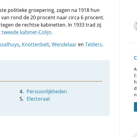
tste politieke groepering, zagen na 1918 hun
an rond de 20 procent naar circa 6 procent.
tegen de rechtse kabinetten. In 1933 trad zij
t
tweede kabinet-Colijn
.
sselhuys
,
Knottenbelt
,
Wendelaar
en
Telders
.
C
A
C
h
d
Persoonlijkheden
n
Electoraat