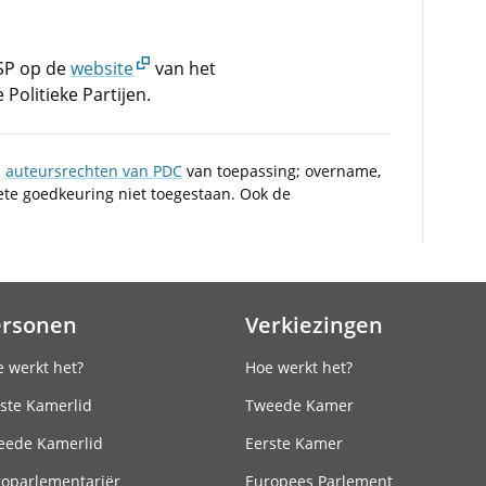
LSP op de
website
van het
olitieke Partijen.
n
auteursrechten van PDC
van toepassing; overname,
iete goedkeuring niet toegestaan. Ook de
ersonen
Verkiezingen
 werkt het?
Hoe werkt het?
ste Kamerlid
Tweede Kamer
eede Kamerlid
Eerste Kamer
roparlementariër
Europees Parlement