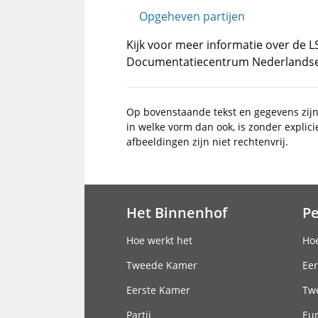
Opgeheven partijen
Kijk voor meer informatie over de 
Documentatiecentrum Nederlandse P
Op bovenstaande tekst en gegevens zij
in welke vorm dan ook, is zonder explic
afbeeldingen zijn niet rechtenvrij.
Het Binnenhof
P
Hoofdnavigatie
Hoe werkt het
Hoe
Tweede Kamer
Eer
Eerste Kamer
Tw
Partij
Eu