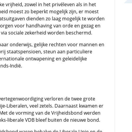
e vrijheid, zowel in het privéleven als in het
eid moest zo beperkt mogelijk zijn, er moest
taatsuitgaven dienden zo laag mogelijk te worden
orgen voor handhaving van orde en gezag en
via sociale zekerheid worden beschermd.
aar onderwijs, gelijke rechten voor mannen en
ij staatspensioen, steun aan particuliere
ernationale ontwapening en geleidelijke
nds-Indië.
vertegenwoordiging verloren de twee grote
Vrije-Liberalen, veel zetels. Daarnaast kwamen er
p. Met de vorming van de Vrijheidsbond werden
nks-liberale VDB bleef buiten de nieuwe bond.
idsbond waren behalve de Liberale Unie en de