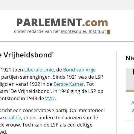
PARLEMENT
.com
onder redactie van het
Montesquieu Instituut
e Vrijheidsbond'
Ni
n 1921 toen
Liberale Unie
, de
Bond van Vrije
e partijen samengingen. Sinds 1921 was de LSP
gd en vanaf 1922 in de
Eerste Kamer
. Tot
naam 'De Vrijheidsbond'. In 1946 ging de LSP op
 ontstond in 1948 de
VVD
.
A
p
zicht een conservatieve partij. Op immaterieel
tse
coalitie
, onder andere ten aanzien van de
e vrouw. Toch kan de LSP als een deftige,
uwd.