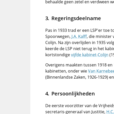
behaalde geen zetel en verdween wee
Regeringsdeelname
Pas in 1933 trad er een LSP'er toe 
Spoorwegen,
J.A. Kalff
, die minister
Colijn. Na zijn overlijden in 1935 vo
keerde de LSP niet terug in het kabi
kortstondige
vijfde kabinet-Colijn
(1
Overigens maakten tussen 1918 en 19
kabinetten, onder wie
Van Karnebe
(Binnenlandse Zaken, 1926-1929) e
Persoonlijkheden
De eerste voorzitter van de Vrijhe
secretaris-generaal van Justitie,
H.C