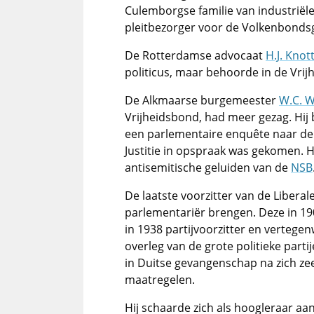
Culemborgse familie van industriël
pleitbezorger voor de Volkenbonds
De Rotterdamse advocaat
H.J. Knot
politicus, maar behoorde in de Vrij
De Alkmaarse burgemeester
W.C. 
Vrijheidsbond, had meer gezag. Hij b
een parlementaire enquête naar de a
Justitie in opspraak was gekomen. 
antisemitische geluiden van de
NSB
De laatste voorzitter van de Liberale
parlementariër brengen. Deze in 1
in 1938 partijvoorzitter en vertegenw
overleg van de grote politieke parti
in Duitse gevangenschap na zich zee
maatregelen.
Hij schaarde zich als hoogleraar aan