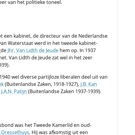
r van het politieke toneel.
tot een kabinet, de directeur van de Nederlandse
 van Waterstaat werd in het tweede kabinet-
lgde
Jhr. Van Lidth de Jeude
hem op. In 1937
net. Van Lidth de Jeude zat wel in het zeer
939).
40 wel diverse partijloze liberalen deel uit van
ek
(Buitenlandse Zaken, 1918-1927),
J.B. Kan
n
J.A.N. Patijn
(Buitenlandse Zaken 1937-1939).
idsbond was het Tweede Kamerlid en oud-
. Dresselhuys
. Hij was afkomstig uit een