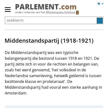
Overslaan
Licht
PARLEMENT
.com
en
weerg
Primair
onder redactie van het
Montesquieu Instituut
naar
menu
de
tonen/verbergen
inhoud
gaan
Middenstandspartij (1918-1921)
De Middenstandspartij was een typische
belangenpartij die bestond tussen 1918 en 1921. De
partij zette zich in voor de rechten en belangen van,
zoals het werd genoemd, 'het volksdeel in de
Nederlandse samenleving, hetwelk geklemd is tussen
bezittende klasse en proletariaat'. De
Middenstandspartij had vooral een sterke aanhang in
Amsterdam.