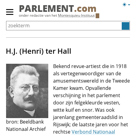
Overslaan
Licht
PARLEMENT
.com
en
weerg
Primair
onder redactie van het
Montesquieu Instituut
naar
menu
de
tonen/verbergen
inhoud
gaan
H.J. (Henri) ter Hall
Bekend revue-artiest die in 1918
als vertegenwoordiger van de
amusementswereld in de Tweede
Kamer kwam. Opvallende
verschijning in het parlement
door zijn felgekleurde vesten,
witte kuif en snor. Was ook
jarenlang gemeenteraadslid in
bron: Beeldbank
Rijswijk; de laatste jaren voor het
Nationaal Archief
rechtse
Verbond Nationaal