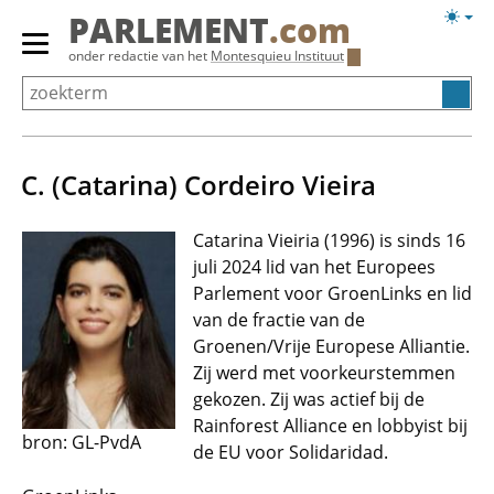
Overslaan
Licht
PARLEMENT
.com
en
weerg
Primair
onder redactie van het
Montesquieu Instituut
naar
menu
de
tonen/verbergen
inhoud
gaan
C. (Catarina) Cordeiro Vieira
Catarina Vieiria (1996) is sinds 16
juli 2024 lid van het Europees
Parlement voor GroenLinks en lid
van de fractie van de
Groenen/Vrije Europese Alliantie.
Zij werd met voorkeurstemmen
gekozen. Zij was actief bij de
Rainforest Alliance en lobbyist bij
bron: GL-PvdA
de EU voor Solidaridad.