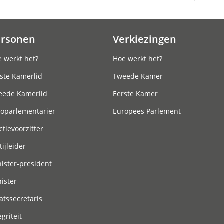
ersonen
Verkiezingen
 werkt het?
Hoe werkt het?
ste Kamerlid
Tweede Kamer
eede Kamerlid
Eerste Kamer
roparlementariër
Europees Parlement
ctievoorzitter
tijleider
ister-president
ister
atssecretaris
egriteit