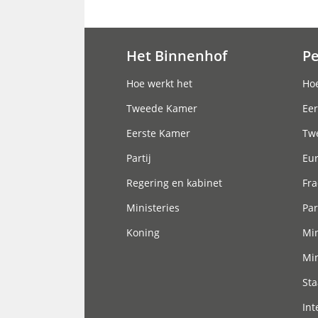
Het Binnenhof
P
Hoofdnavigatie
Hoe werkt het
Hoe
Tweede Kamer
Eer
Eerste Kamer
Tw
Partij
Eu
Regering en kabinet
Fra
Ministeries
Par
Koning
Min
Min
Sta
Int