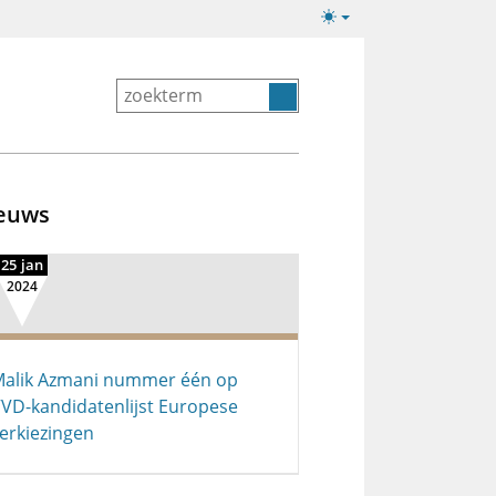
Lichte/donkere
weergave
euws
25 jan
2024
alik Azmani nummer één op
VD-kandidatenlijst Europese
erkiezingen