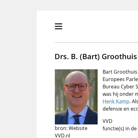
Overslaan
en
naar
de
Primair
inhoud
menu
gaan
tonen/verbergen
Drs. B. (Bart) Groothuis
Bart Groothuis 
Europees Parle
Bureau Cyber S
was hij onder
Henk Kamp
. A
defensie en ec
VVD
bron: Website
functie(s) in d
VVD.nl