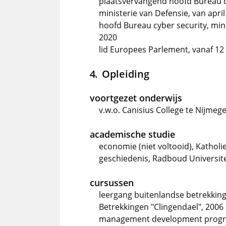
plaatsvervangend hoofd Bureau 
ministerie van Defensie, van april
hoofd Bureau cyber security, mini
2020
lid Europees Parlement, vanaf 12
Opleiding
voortgezet onderwijs
v.w.o. Canisius College te Nijmeg
academische studie
economie (niet voltooid), Katholi
geschiedenis, Radboud Universite
cursussen
leergang buitenlandse betrekking
Betrekkingen "Clingendael", 2006
management development progra