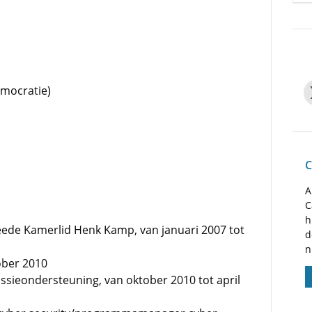
emocratie)
C
A
C
h
ede Kamerlid Henk Kamp, van januari 2007 tot
d
n
tober 2010
ssieondersteuning, van oktober 2010 tot april