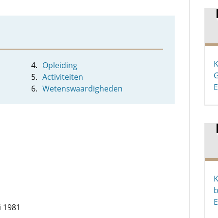
K
Opleiding
G
Activiteiten
E
Wetenswaardigheden
K
b
E
i 1981