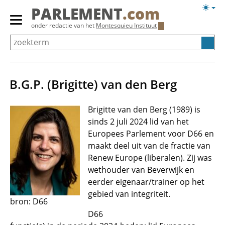
Overslaan
Licht
PARLEMENT
.com
en
weerg
Primair
onder redactie van het
Montesquieu Instituut
naar
menu
de
tonen/verbergen
inhoud
gaan
B.G.P. (Brigitte) van den Berg
Brigitte van den Berg (1989) is
sinds 2 juli 2024 lid van het
Europees Parlement voor D66 en
maakt deel uit van de fractie van
Renew Europe (liberalen). Zij was
wethouder van Beverwijk en
eerder eigenaar/trainer op het
gebied van integriteit.
bron: D66
D66