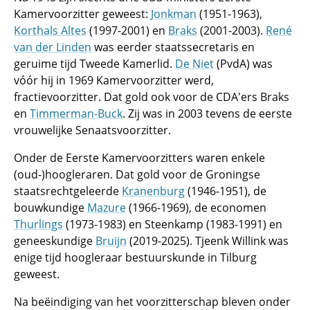
Kamervoorzitter geweest:
Jonkman
(1951-1963),
Korthals Altes
(1997-2001) en
Braks
(2001-2003).
René
van der Linden
was eerder staatssecretaris en
geruime tijd Tweede Kamerlid.
De Niet
(PvdA) was
vóór hij in 1969 Kamervoorzitter werd,
fractievoorzitter. Dat gold ook voor de CDA'ers Braks
en
Timmerman-Buck
. Zij was in 2003 tevens de eerste
vrouwelijke Senaatsvoorzitter.
Onder de Eerste Kamervoorzitters waren enkele
(oud-)hoogleraren. Dat gold voor de Groningse
staatsrechtgeleerde
Kranenburg
(1946-1951), de
bouwkundige
Mazure
(1966-1969), de economen
Thurlings
(1973-1983) en Steenkamp (1983-1991) en
geneeskundige
Bruijn
(2019-2025). Tjeenk Willink was
enige tijd hoogleraar bestuurskunde in Tilburg
geweest.
Na beëindiging van het voorzitterschap bleven onder