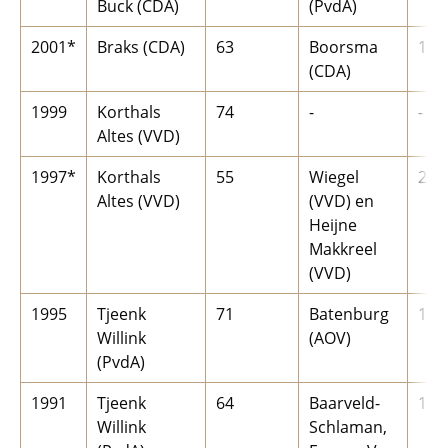
Buck (CDA)
(PvdA)
2001*
Braks (CDA)
63
Boorsma
1
(CDA)
1999
Korthals
74
-
-
Altes (VVD)
1997*
Korthals
55
Wiegel
2, r
Altes (VVD)
(VVD) en
Heijne
Makkreel
(VVD)
1995
Tjeenk
71
Batenburg
1
Willink
(AOV)
(PvdA)
1991
Tjeenk
64
Baarveld-
1
Willink
Schlaman,