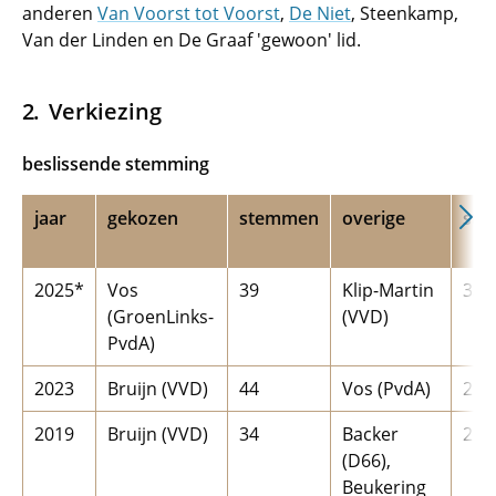
anderen
Van Voorst tot Voorst
,
De Niet
, Steenkamp,
Van der Linden en De Graaf 'gewoon' lid.
Verkiezing
beslissende stemming
jaar
gekozen
stemmen
overige
st
2025*
Vos
39
Klip-Martin
33
(GroenLinks-
(VVD)
PvdA)
2023
Bruijn (VVD)
44
Vos (PvdA)
26
2019
Bruijn (VVD)
34
Backer
28/
(D66),
Beukering