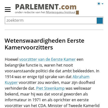
Overslaan
Licht
PARLEMENT
.com
en
weerg
Primair
onder redactie van het
Montesquieu Instituut
naar
menu
de
tonen/verbergen
inhoud
gaan
Wetenswaardigheden Eerste
Kamervoorzitters
Hoewel
voorzitter van de Eerste Kamer
een
belangrijke functie is, waren het nooit
vooraanstaande politici die dat ambt bekleedden. In
1914 was er enige tijd sprake van dat
Abraham
Kuyper
voorzitter zou worden, maar zijn doofheid
verhinderde dat.
Piet Steenkamp
was weliswaar
bekend, maar hij was dat vooral geworden als
informateur in 1971 en als oprichter en eerste
voorzitter van het CDA. Minister of Tweede Kamerlid