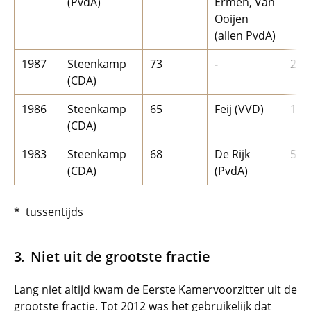
(PvdA)
Ermen, Van
Ooijen
(allen PvdA)
1987
Steenkamp
73
-
2
(CDA)
1986
Steenkamp
65
Feij (VVD)
1
(CDA)
1983
Steenkamp
68
De Rijk
5
(CDA)
(PvdA)
* tussentijds
Niet uit de grootste fractie
Lang niet altijd kwam de Eerste Kamervoorzitter uit de
grootste fractie. Tot 2012 was het gebruikelijk dat