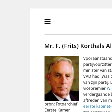
Overslaan
en
naar
de
Primair
inhoud
menu
gaan
tonen/verbergen
Mr. F. (Frits) Korthals A
Vooraanstaand
partijvoorzitte
minister van st
VVD had. Was o
van zijn partij.
vicepremier
Wi
verdergaande b
aftreden van m
bron: Fotoarchief
eerste kabinet
Eerste Kamer