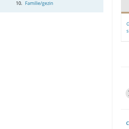
Familie/gezin
G
s
C