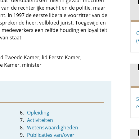
 dat "oerstaatszaken" niet in gevaar mochten
van de rechterlijke macht en de politie, maar
t. In 1997 de eerste liberale voorzitter van de
sprekende heer; volbloed jurist. Toegewijd en
n medewerkers een zelfde houding en loyaliteit
O
van staat.
(
 lid Tweede Kamer, lid Eerste Kamer,
ste Kamer, minister
S
e
Opleiding
Activiteiten
Wetenswaardigheden
Publicaties van/over