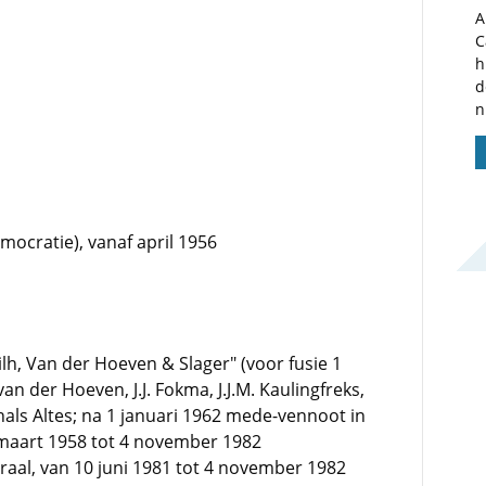
A
C
h
d
n
mocratie), vanaf april 1956
h, Van der Hoeven & Slager" (voor fusie 1
an der Hoeven, J.J. Fokma, J.J.M. Kaulingfreks,
thals Altes; na 1 januari 1962 mede-vennoot in
 maart 1958 tot 4 november 1982
raal, van 10 juni 1981 tot 4 november 1982