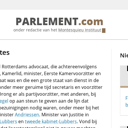
PARLEMENT
.com
onder redactie van het
Montesquieu Instituut
ltes
Ni
 Rotterdams advocaat, die achtereenvolgens
r, Kamerlid, minister, Eerste Kamervoorzitter en
aat was en die een grote staat van dienst in de
nder meer geruime tijd secretaris en voorzitter
 Drong er als partijvoorzitter, met anderen, bij
F
egel
op aan steun te geven aan de lijn dat
b
ezuinigingen nodig waren, onder meer bij het
inister
Andriessen
. Minister van Justitie in
-Lubbers
en
tweede kabinet-Lubbers
. Vond bij