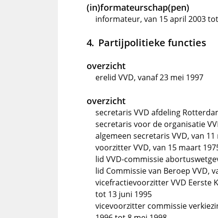
(in)formateurschap(pen)
informateur, van 15 april 2003 to
Partijpolitieke functies
overzicht
erelid VVD, vanaf 23 mei 1997
overzicht
secretaris VVD afdeling Rotterd
secretaris voor de organisatie V
algemeen secretaris VVD, van 11
voorzitter VVD, van 15 maart 197
lid VVD-commissie abortuswetgevi
lid Commissie van Beroep VVD, va
vicefractievoorzitter VVD Eerste
tot 13 juni 1995
vicevoorzitter commissie verkie
1996 tot 8 mei 1998