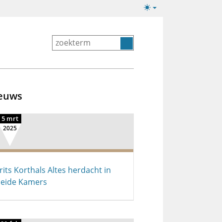
Lichte/donkere
weergave
euws
5 mrt
2025
rits Korthals Altes herdacht in
eide Kamers