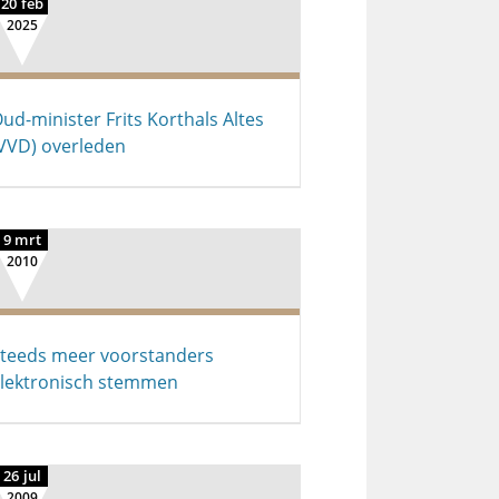
20 feb
2025
ud-minister Frits Korthals Altes
VVD) overleden
9 mrt
2010
teeds meer voorstanders
lektronisch stemmen
26 jul
2009