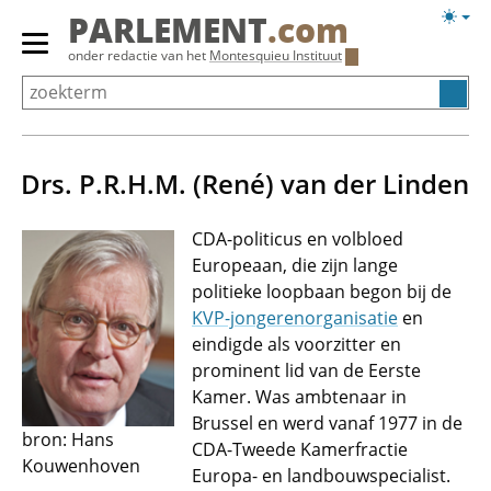
Overslaan
Licht
PARLEMENT
.com
en
weerg
Primair
onder redactie van het
Montesquieu Instituut
naar
menu
de
tonen/verbergen
inhoud
gaan
Drs. P.R.H.M. (René) van der Linden
CDA-politicus en volbloed
Europeaan, die zijn lange
politieke loopbaan begon bij de
KVP-jongerenorganisatie
en
eindigde als voorzitter en
prominent lid van de Eerste
Kamer. Was ambtenaar in
Brussel en werd vanaf 1977 in de
bron: Hans
CDA-Tweede Kamerfractie
Kouwenhoven
Europa- en landbouwspecialist.