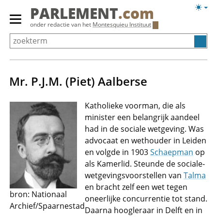
Overslaan
Licht
PARLEMENT
.com
en
weerg
Primair
onder redactie van het
Montesquieu Instituut
naar
menu
de
tonen/verbergen
inhoud
gaan
Mr. P.J.M. (Piet) Aalberse
Katholieke voorman, die als
minister een belangrijk aandeel
had in de sociale wetgeving. Was
advocaat en wethouder in Leiden
en volgde in 1903
Schaepman
op
als Kamerlid. Steunde de sociale-
wetgevingsvoorstellen van
Talma
en bracht zelf een wet tegen
bron: Nationaal
oneerlijke concurrentie tot stand.
Archief/Spaarnestad
Daarna hoogleraar in Delft en in