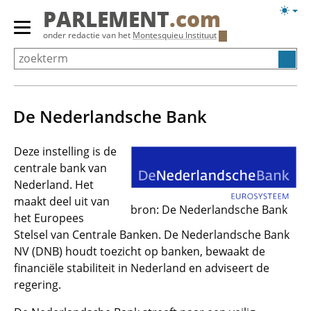
Overslaan
Licht
PARLEMENT
.com
en
weerg
Primair
onder redactie van het
Montesquieu Instituut
naar
menu
de
tonen/verbergen
inhoud
gaan
De Nederlandsche Bank
Deze instelling is de
centrale bank van
Nederland. Het
maakt deel uit van
bron: De Nederlandsche Bank
het Europees
Stelsel van Centrale Banken. De Nederlandsche Bank
NV (DNB) houdt toezicht op banken, bewaakt de
financiële stabiliteit in Nederland en adviseert de
regering.