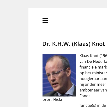
Overslaan
en
naar
de
Primair
inhoud
menu
gaan
tonen/verbergen
Dr. K.H.W. (Klaas) Knot
Klaas Knot (196
van De Nederla
financiële mar
op het minister
hoogleraar aan
hij onder meer 
ambtenaar van 
Fonds.
bron: Flickr
functie(s) in d