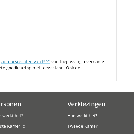
n
auteursrechten van PDC
van toepassing; overname,
iete goedkeuring niet toegestaan. Ook de
ersonen
Verkiezingen
 werkt het?
Hoe werkt het?
ste Kamerlid
Tweede Kamer