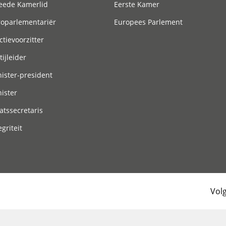
eede Kamerlid
Eerste Kamer
roparlementariër
Europees Parlement
ctievoorzitter
tijleider
ister-president
ister
atssecretaris
egriteit
Vol