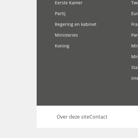
Eerste Kamer
Tw
Partij
Eu
Regering en kabinet
Fra
Ministeries
Par
Koning
Min
Min
Sta
Int
Over deze site
Contact
Footer