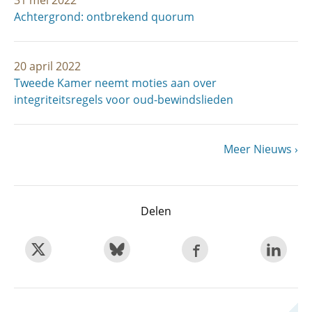
31 mei 2022
Achtergrond: ontbrekend quorum
20 april 2022
Tweede Kamer neemt moties aan over
integriteitsregels voor oud-bewindslieden
Volgende
Meer Nieuws
Paginering
pagina
Delen