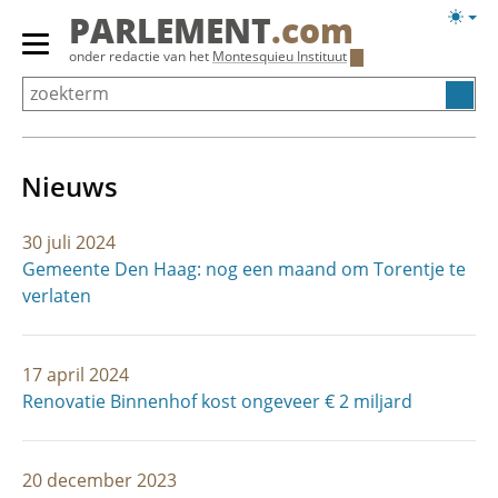
Overslaan
Licht
PARLEMENT
.com
en
weerg
Primair
onder redactie van het
Montesquieu Instituut
naar
menu
de
tonen/verbergen
inhoud
gaan
Nieuws
30 juli 2024
Gemeente Den Haag: nog een maand om Torentje te
verlaten
17 april 2024
Renovatie Binnenhof kost ongeveer € 2 miljard
20 december 2023