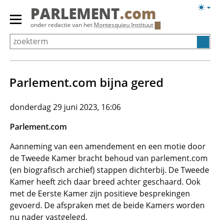
Overslaan
Licht
PARLEMENT
.com
en
weerg
Primair
onder redactie van het
Montesquieu Instituut
naar
menu
de
tonen/verbergen
inhoud
gaan
Parlement.com bijna gered
donderdag 29 juni 2023, 16:06
Parlement.com
Aanneming van een amendement en een motie door
de Tweede Kamer bracht behoud van parlement.com
(en biografisch archief) stappen dichterbij. De Tweede
Kamer heeft zich daar breed achter geschaard. Ook
met de Eerste Kamer zijn positieve besprekingen
gevoerd. De afspraken met de beide Kamers worden
nu nader vastgelegd.