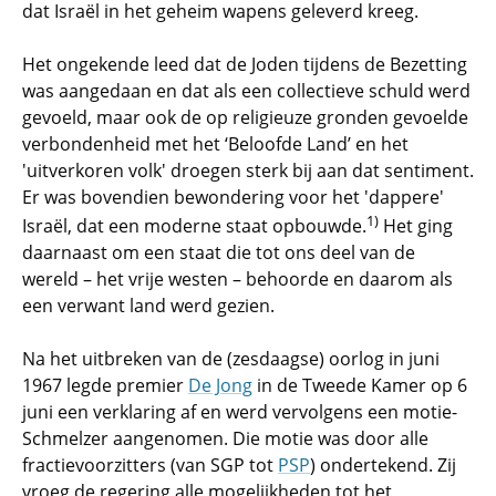
dat Israël in het geheim wapens geleverd kreeg.
Het ongekende leed dat de Joden tijdens de Bezetting
was aangedaan en dat als een collectieve schuld werd
gevoeld, maar ook de op religieuze gronden gevoelde
verbondenheid met het ‘Beloofde Land’ en het
'uitverkoren volk' droegen sterk bij aan dat sentiment.
Er was bovendien bewondering voor het 'dappere'
1)
Israël, dat een moderne staat opbouwde.
Het ging
daarnaast om een staat die tot ons deel van de
wereld – het vrije westen – behoorde en daarom als
een verwant land werd gezien.
Na het uitbreken van de (zesdaagse) oorlog in juni
1967 legde premier
De Jong
in de Tweede Kamer op 6
juni een verklaring af en werd vervolgens een motie-
Schmelzer aangenomen. Die motie was door alle
fractievoorzitters (van SGP tot
PSP
) ondertekend. Zij
vroeg de regering alle mogelijkheden tot het