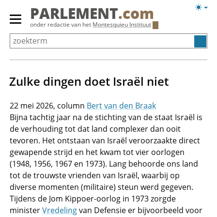
Overslaan
Licht
PARLEMENT
.com
en
weerg
Primair
onder redactie van het
Montesquieu Instituut
naar
menu
de
tonen/verbergen
inhoud
gaan
Zulke dingen doet Israël niet
22 mei 2026
Bert van den Braak
Bijna tachtig jaar na de stichting van de staat Israël is
de verhouding tot dat land complexer dan ooit
tevoren. Het ontstaan van Israël veroorzaakte direct
gewapende strijd en het kwam tot vier oorlogen
(1948, 1956, 1967 en 1973). Lang behoorde ons land
tot de trouwste vrienden van Israël, waarbij op
diverse momenten (militaire) steun werd gegeven.
Tijdens de Jom Kippoer-oorlog in 1973 zorgde
minister
Vredeling
van Defensie er bijvoorbeeld voor