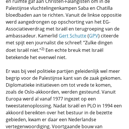
en ruimte gaf aan Christen-Falangisten om in de
Palestijnse vluchtelingenkampen Saba en Chatilla
bloedbaden aan te richten. Vanuit de linkse oppositie
werd aangedrongen op opschorting van het EG-
Associatieverdrag met Israël en terugroeping van de
ambassadeur. Kamerlid
Gert Schutte
(
GPV
) citeerde
met spijt een journalist die schreef: ”Zulke dingen
2)
doet Israël niet.”
Een echte breuk met Israël
betekende het evenwel niet.
Er was bij veel politieke partijen geleidenlijk wel meer
begrip voor de Palestijnse kant van de zaak gekomen.
Diplomatieke initiatieven om tot vrede te komen,
zoals de Oslo-akkoorden, werden gesteund. Vanuit
Europa werd al vanaf 1977 ingezet op een
tweestatenoplossing. Nadat Israël en PLO in 1994 een
akkoord bereikten over het bestuur in de bezette
gebieden, kwam er daar een Nederlandse
vertegenwoordiging. Voortgaande bouw van