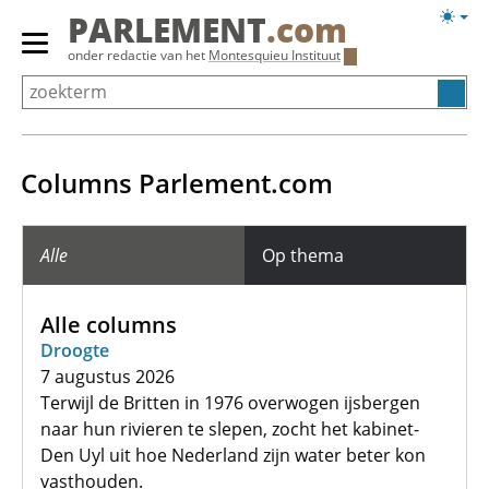
Overslaan
Licht
PARLEMENT
.com
en
weerg
Primair
onder redactie van het
Montesquieu Instituut
naar
menu
de
tonen/verbergen
inhoud
gaan
Columns Parlement.com
Alle
Op thema
Alle columns
Droogte
7 augustus 2026
Terwijl de Britten in 1976 overwogen ijsbergen
naar hun rivieren te slepen, zocht het kabinet-
Den Uyl uit hoe Nederland zijn water beter kon
vasthouden.