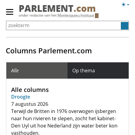
Overslaan
Licht
PARLEMENT
.com
en
weerg
Primair
onder redactie van het
Montesquieu Instituut
naar
menu
de
tonen/verbergen
inhoud
gaan
Columns Parlement.com
Alle
Op thema
Alle columns
Droogte
7 augustus 2026
Terwijl de Britten in 1976 overwogen ijsbergen
naar hun rivieren te slepen, zocht het kabinet-
Den Uyl uit hoe Nederland zijn water beter kon
vasthouden.