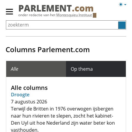
Overslaan
Licht
PARLEMENT
.com
en
weerg
Primair
onder redactie van het
Montesquieu Instituut
naar
menu
de
tonen/verbergen
inhoud
gaan
Columns Parlement.com
Alle
Op thema
Alle columns
Droogte
7 augustus 2026
Terwijl de Britten in 1976 overwogen ijsbergen
naar hun rivieren te slepen, zocht het kabinet-
Den Uyl uit hoe Nederland zijn water beter kon
vasthouden.