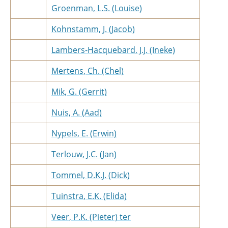
Groenman, L.S. (Louise)
Kohnstamm, J. (Jacob)
Lambers-Hacquebard, J.J. (Ineke)
Mertens, Ch. (Chel)
Mik, G. (Gerrit)
Nuis, A. (Aad)
Nypels, E. (Erwin)
Terlouw, J.C. (Jan)
Tommel, D.K.J. (Dick)
Tuinstra, E.K. (Elida)
Veer, P.K. (Pieter) ter