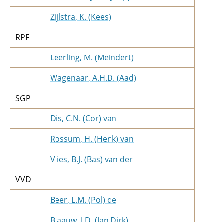
Zijlstra, K. (Kees)
RPF
Leerling, M. (Meindert)
Wagenaar, A.H.D. (Aad)
SGP
Dis, C.N. (Cor) van
Rossum, H. (Henk) van
Vlies, B.J. (Bas) van der
VVD
Beer, L.M. (Pol) de
Blaauw, J.D. (Jan Dirk)