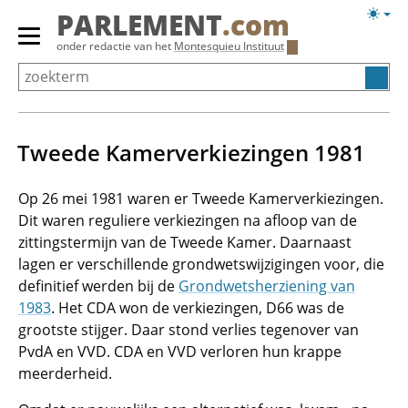
Overslaan
Licht
PARLEMENT
.com
en
weerg
Primair
onder redactie van het
Montesquieu Instituut
naar
menu
de
tonen/verbergen
inhoud
gaan
Tweede Kamerverkiezingen 1981
Op 26 mei 1981 waren er Tweede Kamerverkiezingen.
Dit waren reguliere verkiezingen na afloop van de
zittingstermijn van de Tweede Kamer. Daarnaast
lagen er verschillende grondwetswijzigingen voor, die
definitief werden bij de
Grondwetsherziening van
1983
. Het CDA won de verkiezingen, D66 was de
grootste stijger. Daar stond verlies tegenover van
PvdA en VVD. CDA en VVD verloren hun krappe
meerderheid.