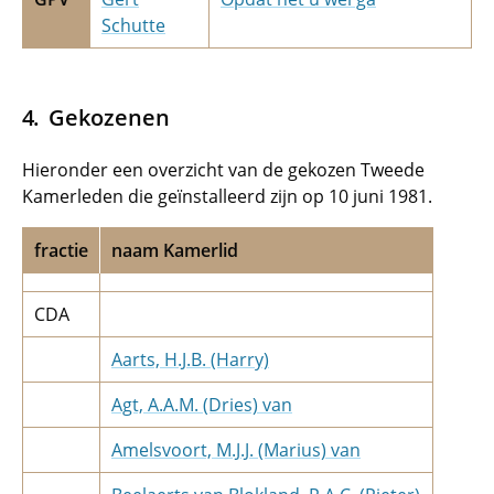
Schutte
Gekozenen
Hieronder een overzicht van de gekozen Tweede
Kamerleden die geïnstalleerd zijn op 10 juni 1981.
fractie
naam Kamerlid
CDA
Aarts, H.J.B. (Harry)
Agt, A.A.M. (Dries) van
Amelsvoort, M.J.J. (Marius) van