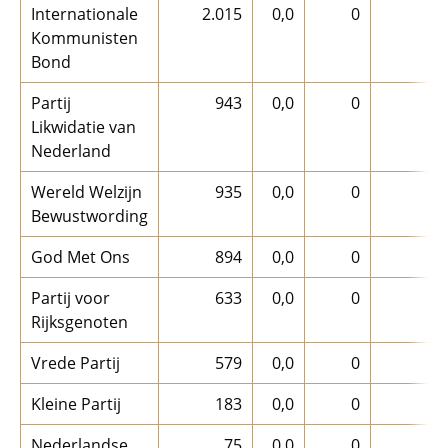
Internationale
2.015
0,0
0
Kommunisten
Bond
Partij
943
0,0
0
Likwidatie van
Nederland
Wereld Welzijn
935
0,0
0
Bewustwording
God Met Ons
894
0,0
0
Partij voor
633
0,0
0
Rijksgenoten
Vrede Partij
579
0,0
0
Kleine Partij
183
0,0
0
Nederlandse
75
0,0
0