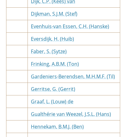
Dijk, C.P. (Kees) van
Dijkman, S.J.M. (Stef)
Evenhuis-van Essen, C.H. (Hanske)
Eversdijk, H. (Huib)
Faber, S. (Sytze)
Frinking, A.B.M. (Ton)
Gardeniers-Berendsen, M.H.M.F. (Til)
Gerritse, G. (Gerrit)
Graaf, L. (Louw) de
Gualthérie van Weezel, J.S.L. (Hans)
Hennekam, B.M.J. (Ben)