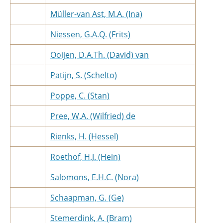
Müller-van Ast, M.A. (Ina)
Niessen, G.A.Q. (Frits)
Ooijen, D.A.Th. (David) van
Patijn, S. (Schelto)
Poppe, C. (Stan)
Pree, W.A. (Wilfried) de
Rienks, H. (Hessel)
Roethof, H.J. (Hein)
Salomons, E.H.C. (Nora)
Schaapman, G. (Ge)
Stemerdink, A. (Bram)