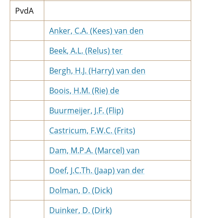
PvdA
Anker, C.A. (Kees) van den
Beek, A.L. (Relus) ter
Bergh, H.J. (Harry) van den
Boois, H.M. (Rie) de
Buurmeijer, J.F. (Flip)
Castricum, F.W.C. (Frits)
Dam, M.P.A. (Marcel) van
Doef, J.C.Th. (Jaap) van der
Dolman, D. (Dick)
Duinker, D. (Dirk)