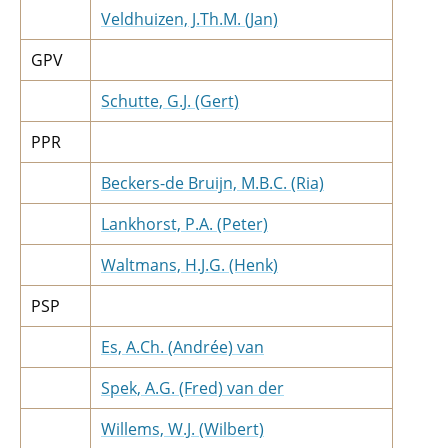
Veldhuizen, J.Th.M. (Jan)
GPV
Schutte, G.J. (Gert)
PPR
Beckers-de Bruijn, M.B.C. (Ria)
Lankhorst, P.A. (Peter)
Waltmans, H.J.G. (Henk)
PSP
Es, A.Ch. (Andrée) van
Spek, A.G. (Fred) van der
Willems, W.J. (Wilbert)