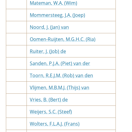
Mateman, W.A. (Wim)
Mommersteeg, J.A. (Joep)
Noord, J. (Jan) van
Oomen-Ruijten, M.G.H.C. (Ria)
Ruiter, J. (Job) de
Sanden, P.J.A. (Piet) van der
Toorn, R.E.J.M. (Rob) van den
Vlijmen, M.B.M.J. (Thijs) van
Vries, B. (Bert) de
Weijers, S.C. (Steef)
Wolters, F.L.A.J. (Frans)