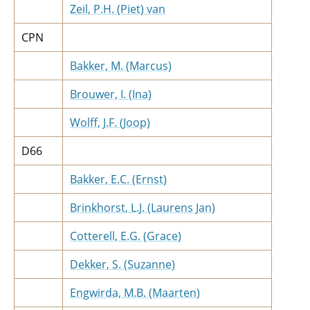
Zeil, P.H. (Piet) van
CPN
Bakker, M. (Marcus)
Brouwer, I. (Ina)
Wolff, J.F. (Joop)
D66
Bakker, E.C. (Ernst)
Brinkhorst, L.J. (Laurens Jan)
Cotterell, E.G. (Grace)
Dekker, S. (Suzanne)
Engwirda, M.B. (Maarten)