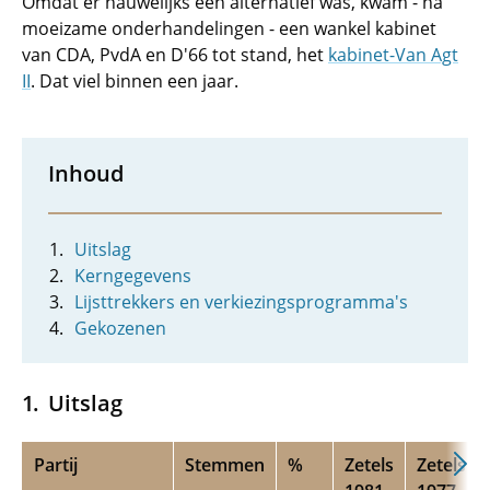
Omdat er nauwelijks een alternatief was, kwam - na
moeizame onderhandelingen - een wankel kabinet
van CDA, PvdA en D'66 tot stand, het
kabinet-Van Agt
II
. Dat viel binnen een jaar.
Inhoud
Uitslag
Kerngegevens
Lijsttrekkers en verkiezingsprogramma's
Gekozenen
Uitslag
Partij
Stemmen
%
Zetels
Zetels