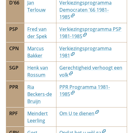
D'66
Jan
Verkiezingsprogramma
Terlouw
Democraten '66 1981-
1985
PSP
Fred van
Verkiezingsprogramma PSP
der Spek
1981-1985
CPN
Marcus
Verkiezingsprogramma
Bakker
1981
SGP
Henk van
Gerechtigheid verhoogt een
Rossum
volk
PPR
Ria
PPR Programma 1981-
Beckers-de
1985
Bruijn
RPF
Meindert
Om U te dienen
Leerling
GPV
Gert
Opdat het u wèl ga