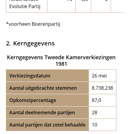
Evolutie Partij
*voorheen Boerenpartij
Kerngegevens
Kerngegevens Tweede Kamerverkiezingen
1981
Verkiezingsdatum
26 mei
Aantal uitgebrachte stemmen
8.738.238
Opkomstpercentage
87,0
Aantal deelnemende partijen
28
Aantal partijen dat zetel behaalde
10