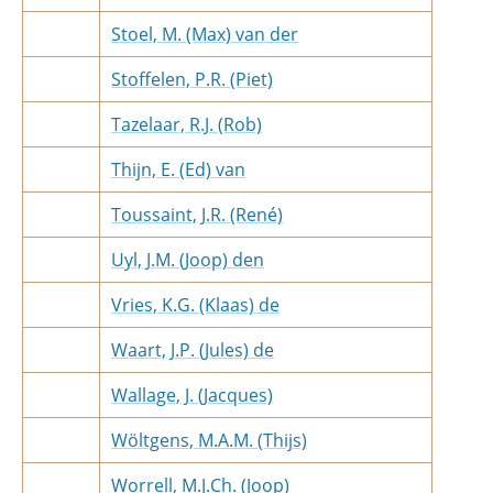
Stoel, M. (Max) van der
Stoffelen, P.R. (Piet)
Tazelaar, R.J. (Rob)
Thijn, E. (Ed) van
Toussaint, J.R. (René)
Uyl, J.M. (Joop) den
Vries, K.G. (Klaas) de
Waart, J.P. (Jules) de
Wallage, J. (Jacques)
Wöltgens, M.A.M. (Thijs)
Worrell, M.J.Ch. (Joop)