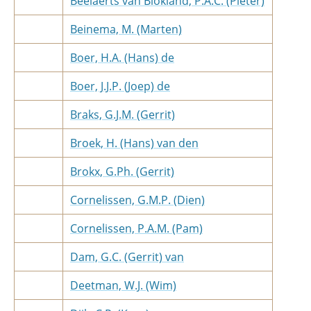
Beelaerts van Blokland, P.A.C. (Pieter)
Beinema, M. (Marten)
Boer, H.A. (Hans) de
Boer, J.J.P. (Joep) de
Braks, G.J.M. (Gerrit)
Broek, H. (Hans) van den
Brokx, G.Ph. (Gerrit)
Cornelissen, G.M.P. (Dien)
Cornelissen, P.A.M. (Pam)
Dam, G.C. (Gerrit) van
Deetman, W.J. (Wim)