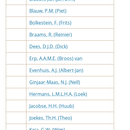
Blauw, P.M. (Piet)
Bolkestein, F. (Frits)
Braams, R. (Reinier)
Dees, D.J.D. (Dick)
Erp, A.A.M.E. (Broos) van
Evenhuis, A.J. (Albert-Jan)
Ginjaar-Maas, N.J. (Nell)
Hermans, L.M.L.H.A. (Loek)
Jacobse, H.H. (Huub)
Joekes, Th.H. (Theo)
Keja, G.W. (Wim)