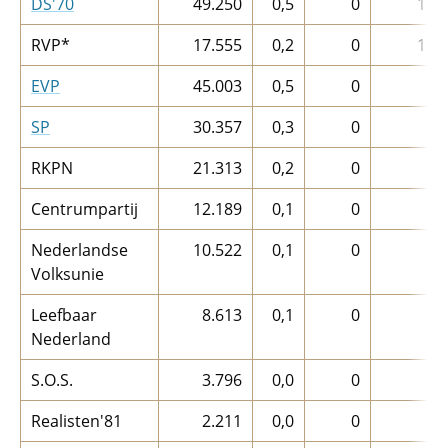
DS'70
49.250
0,5
0
1
RVP*
17.555
0,2
0
1
EVP
45.003
0,5
0
SP
30.357
0,3
0
RKPN
21.313
0,2
0
Centrumpartij
12.189
0,1
0
Nederlandse
10.522
0,1
0
Volksunie
Leefbaar
8.613
0,1
0
Nederland
S.O.S.
3.796
0,0
0
Realisten'81
2.211
0,0
0