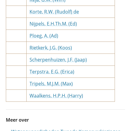
Korte, R.W. (Rudolf) de
Nijpels, E.H.Th.M. (Ed)
Ploeg, A. (Ad)
Rietkerk, J.G. (Koos)
Scherpenhuizen, J.F. (Jaap)
Terpstra, E.G. (Erica)
Tripels, M.J.M. (Max)
Waalkens, H.P.H. (Harry)
Meer over