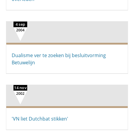
4 sep
2004
Dualisme ver te zoeken bij besluitvorming
Betuwelijn
14 nov
2002
'VN liet Dutchbat stikken'