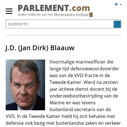
Overslaan
Licht
PARLEMENT
.com
en
weerg
Primair
onder redactie van het
Montesquieu Instituut
naar
menu
de
tonen/verbergen
inhoud
gaan
J.D. (Jan Dirk) Blaauw
Voormalige marineofficier die
lange tijd defensiewoordvoerder
was van de VVD-fractie in de
Tweede Kamer. Werd na zestien
jaar actieve dienst docent bij de
onderzeebootbestrijding van de
Marine en was tevens
buitenland-secretaris van de
VVD. In de Tweede Kamer hield hij zich behalve met
defensie ook bezig met buitenlandse zaken en verkeer