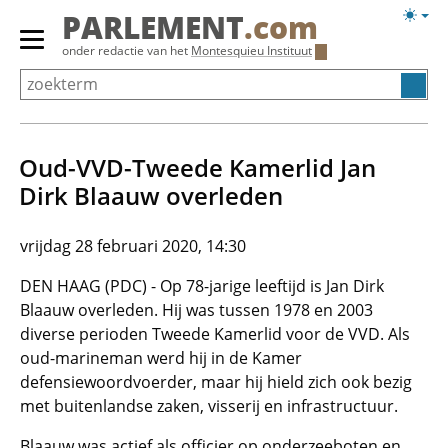
Overslaan
Licht
PARLEMENT
.com
en
weerg
Primair
onder redactie van het
Montesquieu Instituut
naar
menu
de
tonen/verbergen
inhoud
gaan
Oud-VVD-Tweede Kamerlid Jan
Dirk Blaauw overleden
vrijdag 28 februari 2020, 14:30
DEN HAAG (PDC) - Op 78-jarige leeftijd is Jan Dirk
Blaauw overleden. Hij was tussen 1978 en 2003
diverse perioden Tweede Kamerlid voor de VVD. Als
oud-marineman werd hij in de Kamer
defensiewoordvoerder, maar hij hield zich ook bezig
met buitenlandse zaken, visserij en infrastructuur.
Blaauw was actief als officier op onderzeeboten en