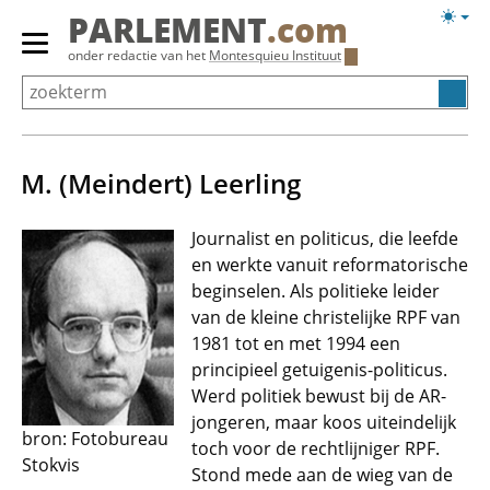
Overslaan
Licht
PARLEMENT
.com
en
weerg
Primair
onder redactie van het
Montesquieu Instituut
naar
menu
de
tonen/verbergen
inhoud
gaan
M. (Meindert) Leerling
Journalist en politicus, die leefde
en werkte vanuit reformatorische
beginselen. Als politieke leider
van de kleine christelijke RPF van
1981 tot en met 1994 een
principieel getuigenis-politicus.
Werd politiek bewust bij de AR-
jongeren, maar koos uiteindelijk
bron: Fotobureau
toch voor de rechtlijniger RPF.
Stokvis
Stond mede aan de wieg van de