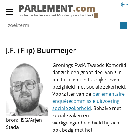
Overslaan
Licht
PARLEMENT
.com
en
weerg
Primair
onder redactie van het
Montesquieu Instituut
naar
menu
de
tonen/verbergen
inhoud
gaan
J.F. (Flip) Buurmeijer
Gronings PvdA-Tweede Kamerlid
dat zich een groot deel van zijn
politieke en bestuurlijke leven
bezighield met sociale zekerheid.
Voorzitter van de
parlementaire
enquêtecommissie uitvoering
sociale zekerheid
. Behalve met
sociale zaken en
bron: IISG/Arjen
werkgelegenheid hield hij zich
Stada
ook bezig met het