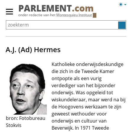
Overslaan
Licht
PARLEMENT
.com
en
weerg
Primair
onder redactie van het
Montesquieu Instituut
naar
menu
de
tonen/verbergen
inhoud
gaan
A.J. (Ad) Hermes
Katholieke onderwijsdeskundige
die zich in de Tweede Kamer
ontpopte als een vurig
verdediger van het bijzonder
onderwijs. Was opgeleid tot
wiskundeleraar, maar werd na bij
de Hoogovens werkzaam te zijn
geweest wethouder voor
bron: Fotobureau
onderwijs en cultuur van
Stokvis
Beverwijk. In 1971 Tweede