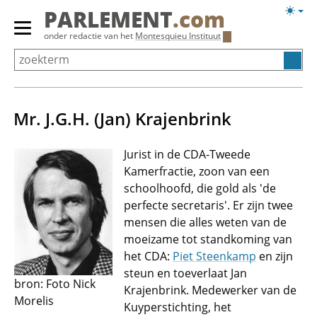
Overslaan
Licht
PARLEMENT
.com
en
weerg
Primair
onder redactie van het
Montesquieu Instituut
naar
menu
de
tonen/verbergen
inhoud
gaan
Mr. J.G.H. (Jan) Krajenbrink
Jurist in de CDA-Tweede
Kamerfractie, zoon van een
schoolhoofd, die gold als 'de
perfecte secretaris'. Er zijn twee
mensen die alles weten van de
moeizame tot standkoming van
het CDA:
Piet Steenkamp
en zijn
steun en toeverlaat Jan
bron: Foto Nick
Krajenbrink. Medewerker van de
Morelis
Kuyperstichting, het