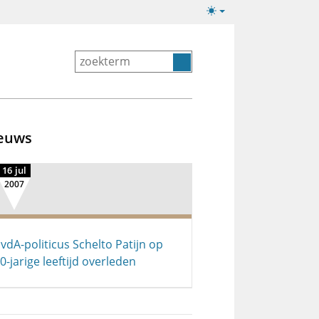
Lichte/donkere
weergave
euws
16 jul
2007
vdA-politicus Schelto Patijn op
0-jarige leeftijd overleden