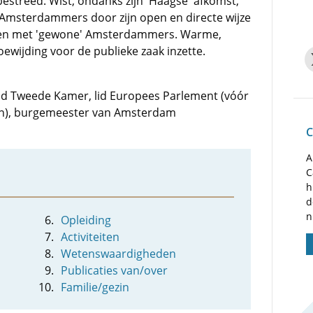
estreed. Wist, ondanks zijn 'Haagse' afkomst,
 Amsterdammers door zijn open en directe wijze
cten met 'gewone' Amsterdammers. Warme,
ewijding voor de publieke zaak inzette.
 lid Tweede Kamer, lid Europees Parlement (vóór
in), burgemeester van Amsterdam
C
A
C
h
d
n
Opleiding
Activiteiten
Wetenswaardigheden
Publicaties van/over
Familie/gezin