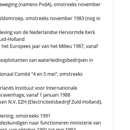
Beweging (namens PvdA), omstreeks november
reldomroep, omstreeks november 1983 (nog in
nleving van de Nederlandse Hervormde Kerk
uid-Holland
 het Europees jaar van het Milieu 1987, vanaf
 exploitanten van waterleidingsbedrijven in
tionaal Comité "4 en 5 mei", omstreeks
rlands Instituut voor Internationale
Gravenhage, vanaf 1 januari 1988
n N.V. EZH (Electriciteitsbedrijf Zuid-Holland),
ziening, omstreeks 1991
 deskundigen naar functioneren ministerie van
rij, van oktober 1991 tot mei 1992