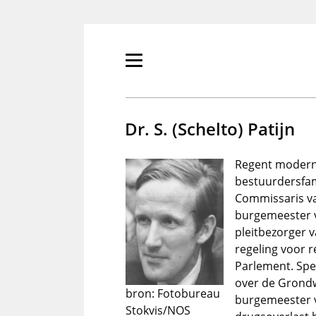
Overslaan
en
naar
de
Primair
inhoud
menu
gaan
tonen/verbergen
Dr. S. (Schelto) Patijn
Regent moderne
bestuurdersfam
Commissaris va
burgemeester 
pleitbezorger 
regeling voor 
Parlement. Spee
over de Grondw
bron: Fotobureau
burgemeester 
Stokvis/NOS