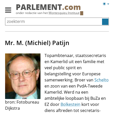
Overslaan
Licht
PARLEMENT
.com
en
weerg
Primair
onder redactie van het
Montesquieu Instituut
naar
menu
de
tonen/verbergen
inhoud
gaan
Mr. M. (Michiel) Patijn
Topambtenaar, staatssecretaris
en Kamerlid uit een familie met
veel public spirit en
belangstelling voor Europese
samenwerking. Broer van
Schelto
en zoon van een PvdA-Tweede
Kamerlid. Werd na een
ambtelijke loopbaan bij BuZa en
bron: Fotobureau
EZ door
Bolkestein
kort voor
Dijkstra
diens aftreden tot secretaris-