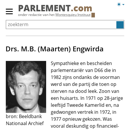
Overslaan
Licht
PARLEMENT
.com
en
weerg
Primair
onder redactie van het
Montesquieu Instituut
naar
menu
de
tonen/verbergen
inhoud
gaan
Drs. M.B. (Maarten) Engwirda
Sympathieke en bescheiden
parlementariër van D66 die in
1982 zijns ondanks de voorman
werd van de partij die toen op
sterven na dood leek. Zoon van
een huisarts. In 1971 op 28-jarige
leeftijd Tweede Kamerlid en, na
gedwongen vertrek in 1972, in
bron: Beeldbank
1977 opnieuw gekozen. Was
Nationaal Archief
vooral deskundig op financieel-