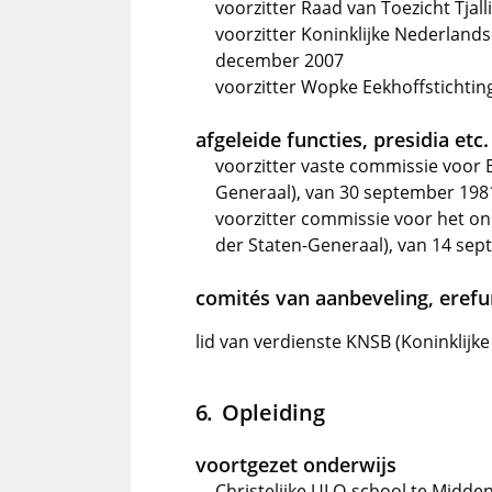
voorzitter Raad van Toezicht Tjall
voorzitter Koninklijke Nederlan
december 2007
voorzitter Wopke Eekhoffstichtin
afgeleide functies, presidia etc.
voorzitter vaste commissie voor
Generaal), van 30 september 1981
voorzitter commissie voor het o
der Staten-Generaal), van 14 sep
comités van aanbeveling, erefun
lid van verdienste KNSB (Koninklij
Opleiding
voortgezet onderwijs
Christelijke ULO-school te Midde