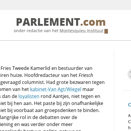
PARLEMENT
.com
onder redactie van het
Montesquieu Instituut
Fries Tweede Kamerlid en bestuurder van
airen huize. Hoofdredacteur van het
Friesch
lgevraagd columnist. Had grote bezwaren tegen
komen van het
kabinet-Van Agt/Wiegel
maar
s dan de
loyalisten
rond Aantjes, niet tegen en
iet bij hen aan. Het paste bij zijn onafhankelijke
C
niet bij voorbaat aan groepsdenken te binden.
A
angrijke rol in de debatten over de
C
iening en was verder onder meer
h