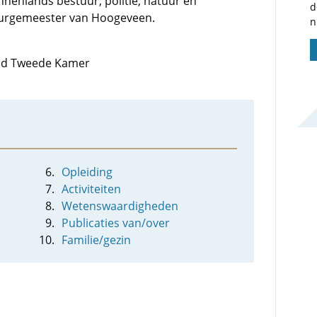
nenlands bestuur, politie, natuur en
d
burgemeester van Hoogeveen.
n
 lid Tweede Kamer
Opleiding
Activiteiten
Wetenswaardigheden
Publicaties van/over
Familie/gezin