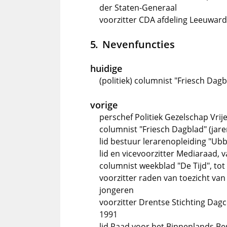
der Staten-Generaal
voorzitter CDA afdeling Leeuward
Nevenfuncties
huidige
(politiek) columnist "Friesch Dagb
vorige
perschef Politiek Gezelschap Vrije 
columnist "Friesch Dagblad" (jare
lid bestuur lerarenopleiding "U
lid en vicevoorzitter Mediaraad, v
columnist weekblad "De Tijd", tot
voorzitter raden van toezicht van
jongeren
voorzitter Drentse Stichting Dag
1991
lid Raad voor het Binnenlands Be