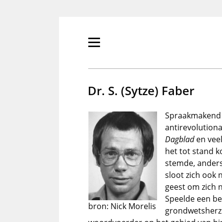
Overslaan
en
naar
de
Primair
inhoud
menu
gaan
tonen/verbergen
Dr. S. (Sytze) Faber
Spraakmakend 
antirevolution
Dagblad
en vee
het tot stand 
stemde, ander
sloot zich ook n
geest om zich 
Speelde een bel
bron: Nick Morelis
grondwetsherz