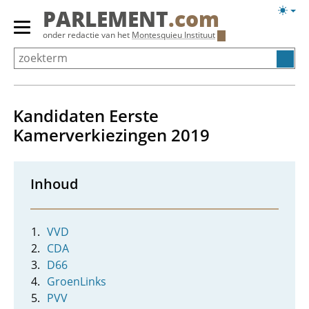
Overslaan
Licht
PARLEMENT
.com
en
weerg
Primair
onder redactie van het
Montesquieu Instituut
naar
menu
de
tonen/verbergen
inhoud
gaan
Kandidaten Eerste
Kamerverkiezingen 2019
Inhoud
VVD
CDA
D66
GroenLinks
PVV