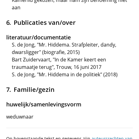
Kamerlid gekozen, maar nam zijn benoeming niet
aan
Publicaties van/over
literatuur/documentatie
S. de Jong, "Mr. Hiddema. Strafpleiter, dandy,
dwarsligger" (biografie, 2015)
Bart Zuidervaart, "In de Kamer keert een
traumaatje terug", Trouw, 16 juni 2017
S. de Jong, "Mr. Hiddema in de politiek" (2018)
Familie/gezin
huwelijk/samenlevingsvorm
weduwnaar
Op bovenstaande tekst en gegevens zijn
auteursrechten van