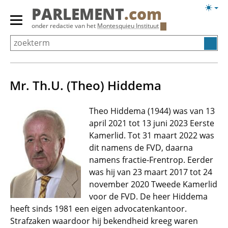
Overslaan
Licht
PARLEMENT
.com
en
weerg
Primair
onder redactie van het
Montesquieu Instituut
naar
menu
de
tonen/verbergen
inhoud
gaan
Mr. Th.U. (Theo) Hiddema
Theo Hiddema (1944) was van 13
april 2021 tot 13 juni 2023 Eerste
Kamerlid. Tot 31 maart 2022 was
dit namens de FVD, daarna
namens fractie-Frentrop. Eerder
was hij van 23 maart 2017 tot 24
november 2020 Tweede Kamerlid
voor de FVD. De heer Hiddema
heeft sinds 1981 een eigen advocatenkantoor.
Strafzaken waardoor hij bekendheid kreeg waren