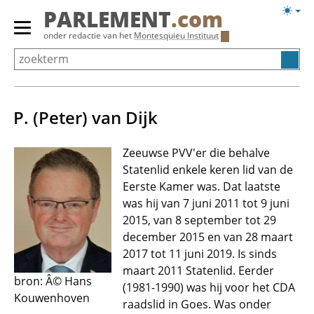
Overslaan
Licht
PARLEMENT
.com
en
weerg
Primair
onder redactie van het
Montesquieu Instituut
naar
menu
de
tonen/verbergen
inhoud
gaan
P. (Peter) van Dijk
Zeeuwse PVV'er die behalve
Statenlid enkele keren lid van de
Eerste Kamer was. Dat laatste
was hij van 7 juni 2011 tot 9 juni
2015, van 8 september tot 29
december 2015 en van 28 maart
2017 tot 11 juni 2019. Is sinds
maart 2011 Statenlid. Eerder
bron: Â© Hans
(1981-1990) was hij voor het CDA
Kouwenhoven
raadslid in Goes. Was onder