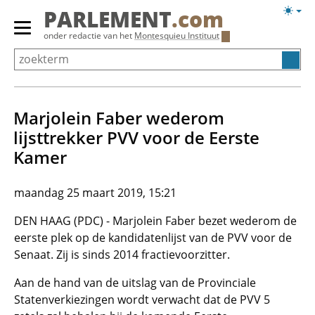
Overslaan
Licht
PARLEMENT
.com
en
weerg
Primair
onder redactie van het
Montesquieu Instituut
naar
menu
de
tonen/verbergen
inhoud
gaan
Marjolein Faber wederom
lijsttrekker PVV voor de Eerste
Kamer
maandag 25 maart 2019, 15:21
DEN HAAG (PDC) - Marjolein Faber bezet wederom de
eerste plek op de kandidatenlijst van de PVV voor de
Senaat. Zij is sinds 2014 fractievoorzitter.
Aan de hand van de uitslag van de Provinciale
Statenverkiezingen wordt verwacht dat de PVV 5